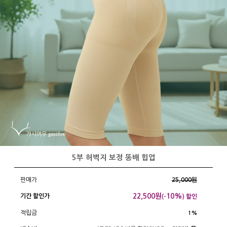
5부 허벅지 보정 똥배 힙업
판매가
25,000원
22,500
원
10%
기간 할인가
(-
) 할인
적립금
1%