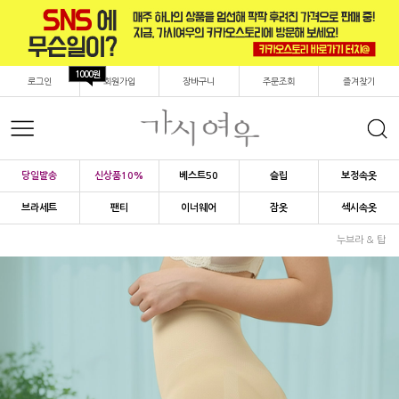
1000원
로그인
회원가입
장바구니
주문조회
즐겨찾기
당일발송
신상품10%
베스트50
슬립
보정속옷
브라세트
팬티
이너웨어
잠옷
섹시속옷
누브라 & 탑