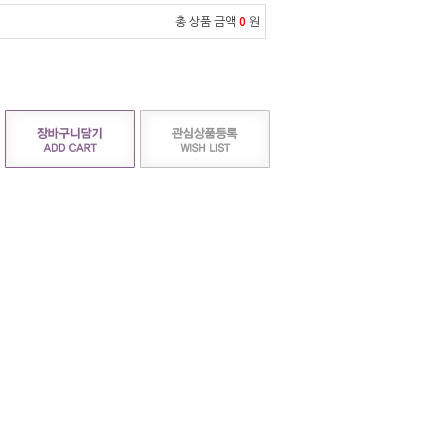
총 상품 금액
0
원