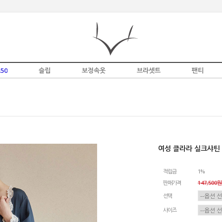
50
슬립
보정속옷
브라셋트
팬티
여성 클라라 실크샤틴 
적립금
1%
판매가격
147,500원
선택
사이즈