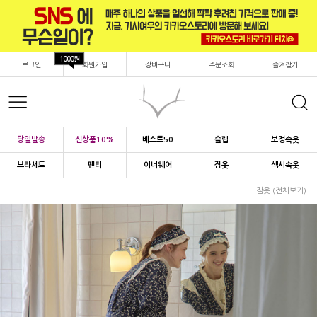
1000원
로그인
회원가입
장바구니
주문조회
즐겨찾기
당일발송
신상품10%
베스트50
슬립
보정속옷
브라세트
팬티
이너웨어
잠옷
섹시속옷
잠옷 (전체보기)