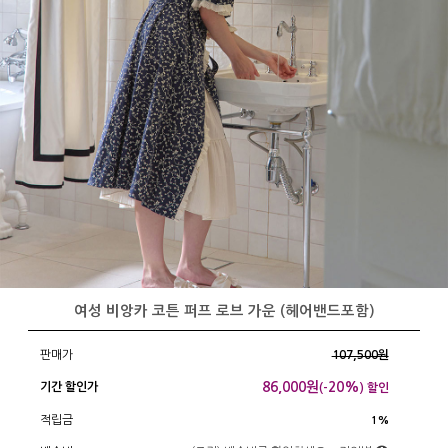
여성 비앙카 코튼 퍼프 로브 가운 (헤어밴드포함)
판매가
107,500원
86,000
원
20%
기간 할인가
(-
) 할인
적립금
1%