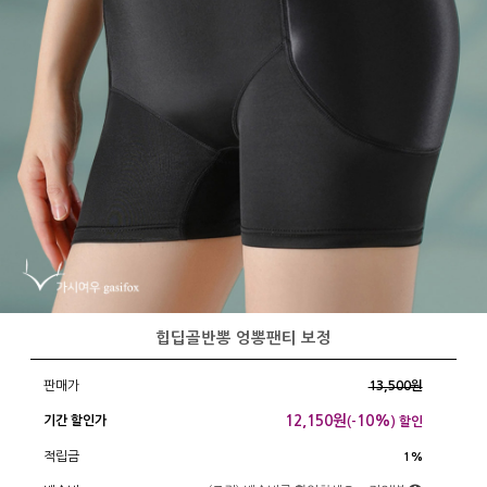
힙딥골반뽕 엉뽕팬티 보정
판매가
13,500원
12,150
원
10%
기간 할인가
(-
) 할인
적립금
1%