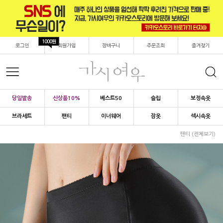
1000원
로그인
회원가입
장바구니
주문조회
즐겨찾기
당일발송
신상품10%
베스트50
슬립
보정속옷
브라세트
팬티
이너웨어
잠옷
섹시속옷
팬티 (전체보기)