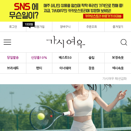
1000원
로그인
회원가입
장바구니
주문조회
즐겨찾기
당일발송
신상품10%
베스트50
슬립
보정속옷
브라세트
팬티
이너웨어
잠옷
섹시속옷
가시여우 패션잡화