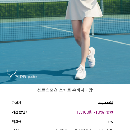
센트스포츠 스커트 속바지내장
판매가
19,000원
17,100
원
10%
기간 할인가
(-
) 할인
적립금
1%