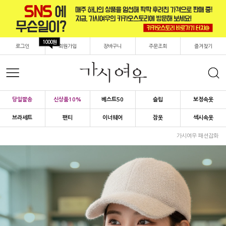
1000원
로그인
회원가입
장바구니
주문조회
즐겨찾기
당일발송
신상품10%
베스트50
슬립
보정속옷
브라세트
팬티
이너웨어
잠옷
섹시속옷
가시여우 패션잡화