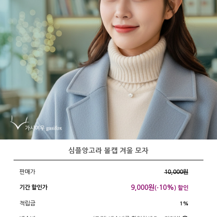
심플앙고라 볼캡 겨울 모자
판매가
10,000원
9,000
원
10%
기간 할인가
(-
) 할인
적립금
1%