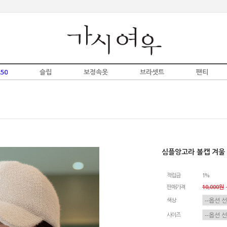
50
슬립
보정속옷
브라셋트
팬티
심플앙고라 볼캡 겨울
적립금
1%
판매가격
10,000원
-
색상
사이즈