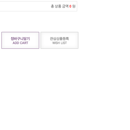
총 상품 금액
0
원