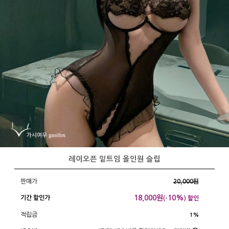
레이오픈 밑트임 올인원 슬립
판매가
20,000원
18,000
원
10%
기간 할인가
(-
) 할인
적립금
1%