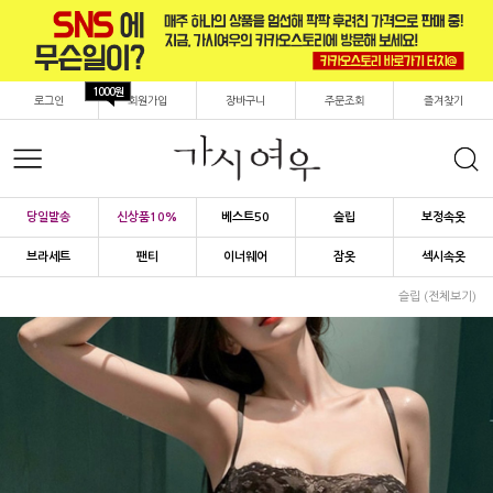
1000원
로그인
회원가입
장바구니
주문조회
즐겨찾기
당일발송
신상품10%
베스트50
슬립
보정속옷
브라세트
팬티
이너웨어
잠옷
섹시속옷
슬립 (전체보기)