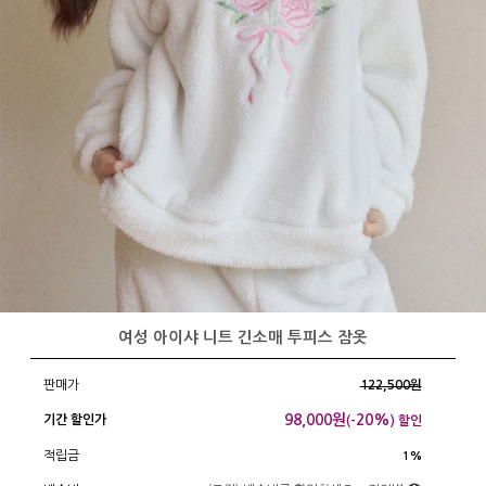
여성 아이샤 니트 긴소매 투피스 잠옷
판매가
122,500원
98,000
원
20%
기간 할인가
(-
) 할인
적립금
1%