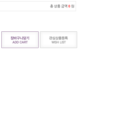
총 상품 금액
0
원