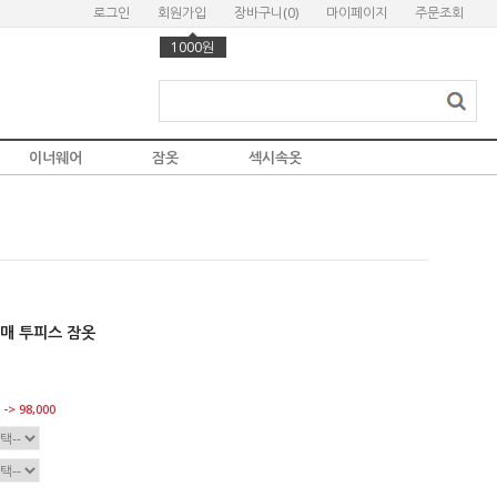
로그인
회원가입
장바구니(
0
)
마이페이지
주문조회
1000원
이너웨어
잠옷
섹시속옷
매 투피스 잠옷
-> 98,000