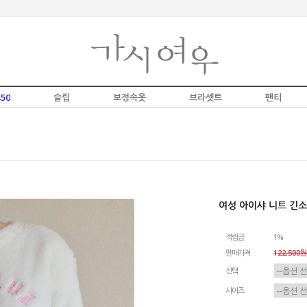
50
슬립
보정속옷
브라셋트
팬티
여성 아이샤 니트 긴소
적립금
1%
판매가격
122,500원
선택
사이즈