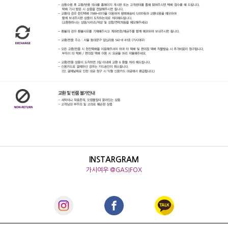
INSTARGRAM
가시여우 @GASIFOX