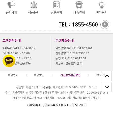
공지사항
상품문의
상품후기
배송조회
도매문의
TEL : 1855-4560
고객센터안내
은행계좌안내
KAKAOTALK ID GASIFOX
국민은행 065901.04.062361
OPEN 10:00 ~ 16:00
신한은행 110.228.295067
LUNCH 11:30 ~ 13:00
농협 312.0130.0012.51
OFF 토,일 공휴일은 휴무
예금주 : 김규훈(투킴스)
이용안내
|
이용약관
|
개인정보취급방침
|
PC버젼
상점명 : 투킴스
|
대표 :
김규훈
|
대표전화 : 010-6404-6391
|
팩스 :
|
주소 : 서울특별시 성북구 화랑로 5길 64 트라이 3층
|
사업자등록번호 : 209-09-58704
|
통신판매업 신고 : 제2008-서울성북-0427호
|
개인정보관리책임자 : 김규훈
COPYRIGHT(C)
투킴스
ALL RIGHTS RESERVED.