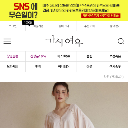
1000원
로그인
회원가입
장바구니
주문조회
즐겨찾기
당일발송
신상품10%
베스트50
슬립
보정속옷
브라세트
팬티
이너웨어
잠옷
섹시속옷
잠옷 (전체보기)