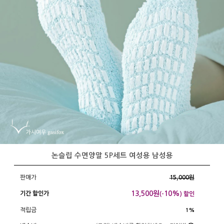
논슬립 수면양말 5P세트 여성용 남성용
판매가
15,000원
13,500
원
10%
기간 할인가
(-
) 할인
적립금
1%