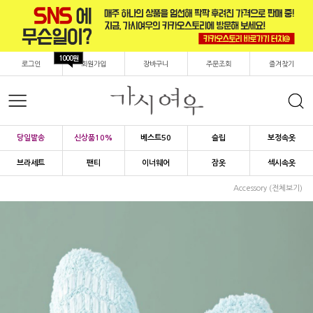
1000원
로그인
회원가입
장바구니
주문조회
즐겨찾기
당일발송
신상품10%
베스트50
슬립
보정속옷
브라세트
팬티
이너웨어
잠옷
섹시속옷
Accessory (전체보기)