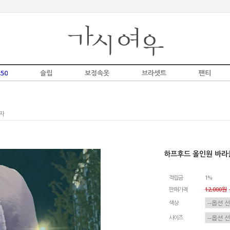
50
슬립
보정속옷
브라셋트
팬티
자
하프후드 올인원 바라
적립금
1%
판매가격
12,000원
-
색상
사이즈