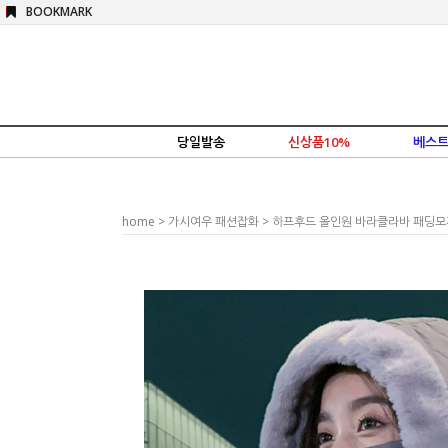
BOOKMARK
당일발송
신상품10%
베스트
home
>
가시여우 패션잡화
> 하프후드 올인원 바라클라바 패딩모