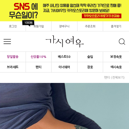
1000원
로그인
회원가입
장바구니
주문조회
즐겨찾기
당일발송
신상품10%
베스트50
슬립
보정속옷
브라세트
팬티
이너웨어
잠옷
섹시속옷
팬티 (전체보기)