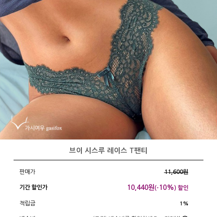
브이 시스루 레이스 T팬티
판매가
11,600원
10,440
원
10%
기간 할인가
(-
) 할인
적립금
1%