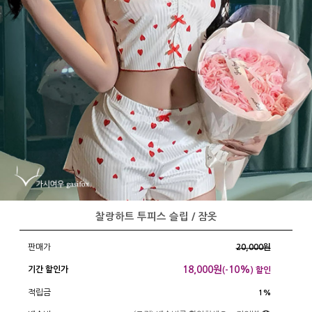
찰랑하트 투피스 슬립 / 잠옷
판매가
20,000원
18,000
원
10%
기간 할인가
(-
) 할인
적립금
1%