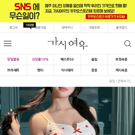
1000원
로그인
회원가입
장바구니
주문조회
즐겨찾기
당일발송
신상품10%
베스트50
슬립
보정속옷
브라세트
팬티
이너웨어
잠옷
섹시속옷
슬립 (전체보기)