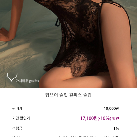
딥브이 슬릿 원피스 슬립
판매가
19,000원
17,100
원
10%
기간 할인가
(-
) 할인
적립금
1%