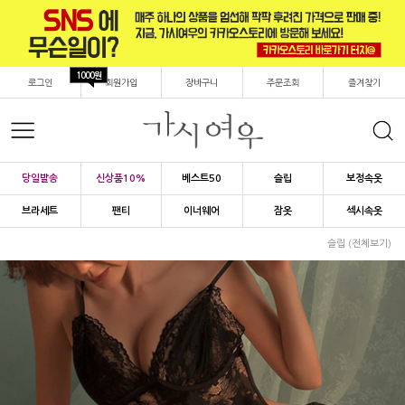
1000원
로그인
회원가입
장바구니
주문조회
즐겨찾기
당일발송
신상품10%
베스트50
슬립
보정속옷
브라세트
팬티
이너웨어
잠옷
섹시속옷
슬립 (전체보기)