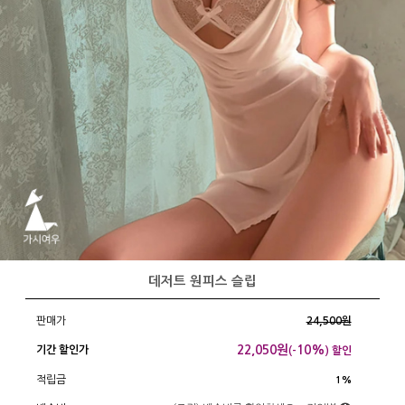
데저트 원피스 슬립
판매가
24,500원
22,050
원
10%
기간 할인가
(-
) 할인
적립금
1%