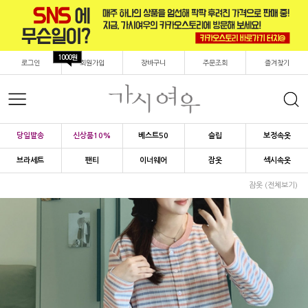
1000원
로그인
회원가입
장바구니
주문조회
즐겨찾기
당일발송
신상품10%
베스트50
슬립
보정속옷
브라세트
팬티
이너웨어
잠옷
섹시속옷
잠옷 (전체보기)