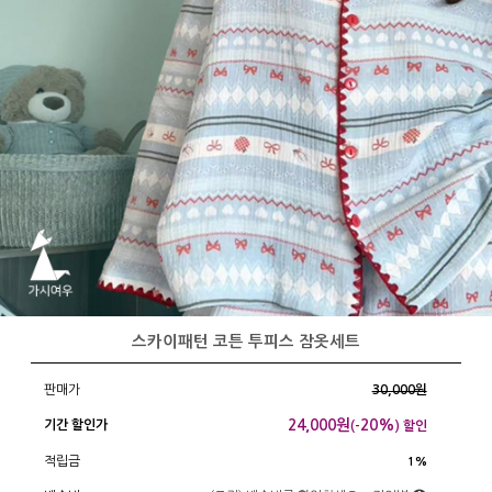
스카이패턴 코튼 투피스 잠옷세트
판매가
30,000원
24,000
원
20%
기간 할인가
(-
) 할인
적립금
1%