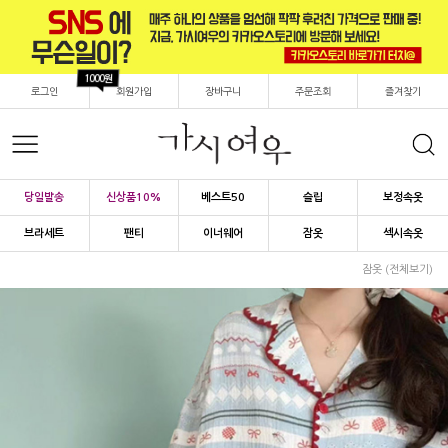
1000원
로그인
회원가입
장바구니
주문조회
즐겨찾기
당일발송
신상품10%
베스트50
슬립
보정속옷
브라세트
팬티
이너웨어
잠옷
섹시속옷
잠옷 (전체보기)