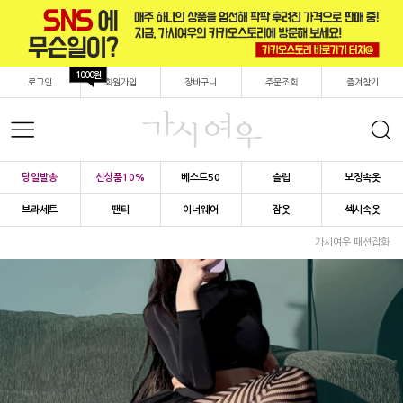
1000원
로그인
회원가입
장바구니
주문조회
즐겨찾기
당일발송
신상품10%
베스트50
슬립
보정속옷
브라세트
팬티
이너웨어
잠옷
섹시속옷
가시여우 패션잡화