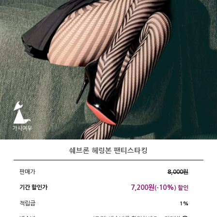
쉐브론 헤링본 팬티스타킹
판매가
8,000원
7,200
원
10%
기간 할인가
(-
) 할인
적립금
1%