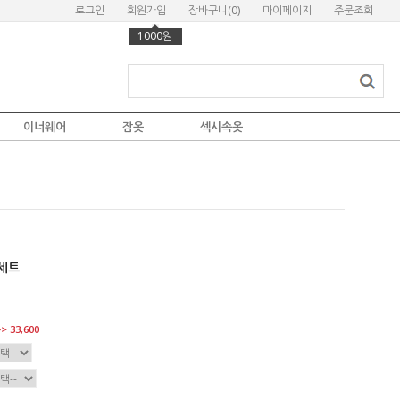
로그인
회원가입
장바구니(
0
)
마이페이지
주문조회
1000원
이너웨어
잠옷
섹시속옷
세트
> 33,600