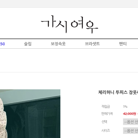
50
슬립
보정속옷
브라셋트
팬티
체리허니 투피스 잠옷
적립금
1%
판매가격
42,000원
-
선택
사이즈