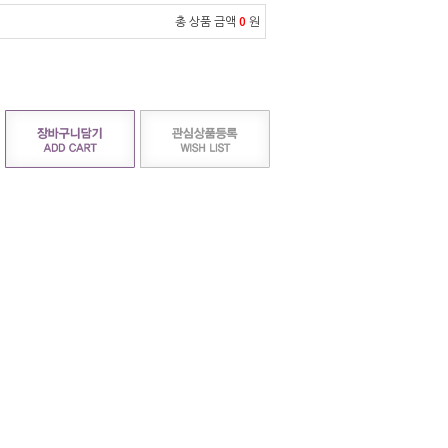
총 상품 금액
0
원