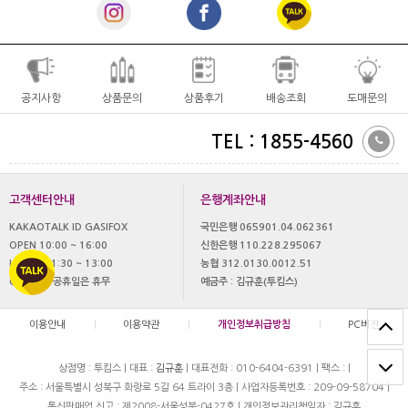
공지사항
상품문의
상품후기
배송조회
도매문의
TEL : 1855-4560
고객센터안내
은행계좌안내
KAKAOTALK ID GASIFOX
국민은행 065901.04.062361
OPEN 10:00 ~ 16:00
신한은행 110.228.295067
LUNCH 11:30 ~ 13:00
농협 312.0130.0012.51
OFF 토,일 공휴일은 휴무
예금주 : 김규훈(투킴스)
이용안내
|
이용약관
|
개인정보취급방침
|
PC버젼
상점명 : 투킴스
|
대표 :
김규훈
|
대표전화 : 010-6404-6391
|
팩스 :
|
주소 : 서울특별시 성북구 화랑로 5길 64 트라이 3층
|
사업자등록번호 : 209-09-58704
|
통신판매업 신고 : 제2008-서울성북-0427호
|
개인정보관리책임자 : 김규훈