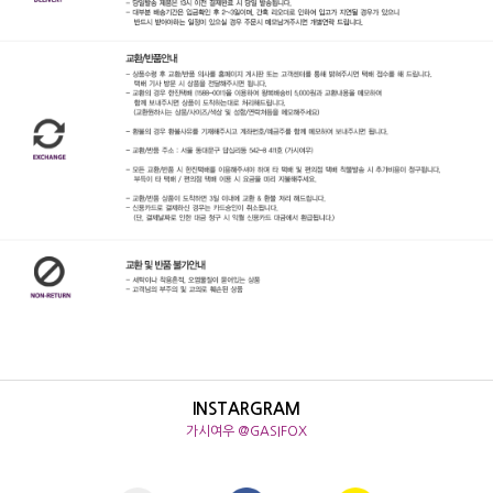
INSTARGRAM
가시여우 @GASIFOX