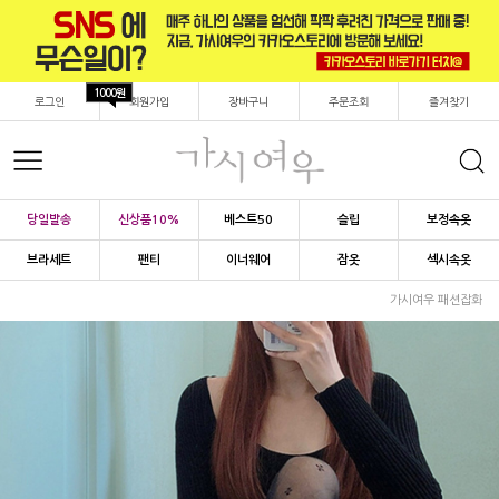
1000원
로그인
회원가입
장바구니
주문조회
즐겨찾기
당일발송
신상품10%
베스트50
슬립
보정속옷
브라세트
팬티
이너웨어
잠옷
섹시속옷
가시여우 패션잡화