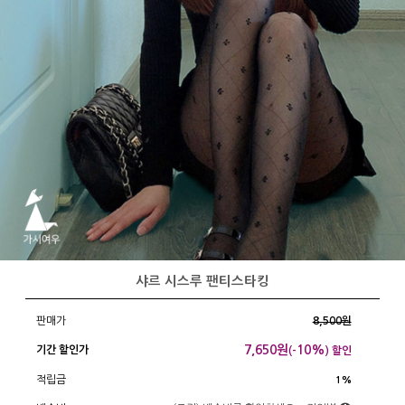
샤르 시스루 팬티스타킹
판매가
8,500원
7,650
원
10%
기간 할인가
(-
) 할인
적립금
1%