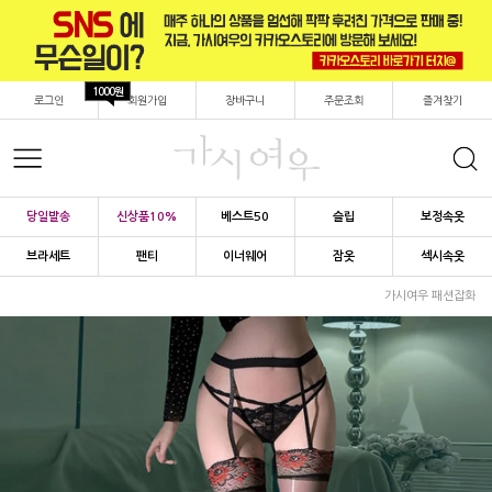
1000원
로그인
회원가입
장바구니
주문조회
즐겨찾기
당일발송
신상품10%
베스트50
슬립
보정속옷
브라세트
팬티
이너웨어
잠옷
섹시속옷
가시여우 패션잡화