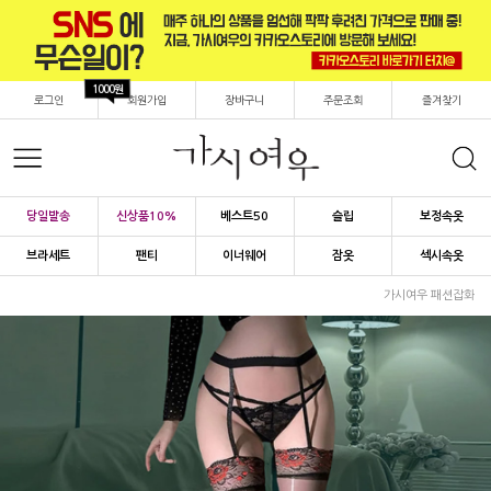
1000원
로그인
회원가입
장바구니
주문조회
즐겨찾기
당일발송
신상품10%
베스트50
슬립
보정속옷
브라세트
팬티
이너웨어
잠옷
섹시속옷
가시여우 패션잡화