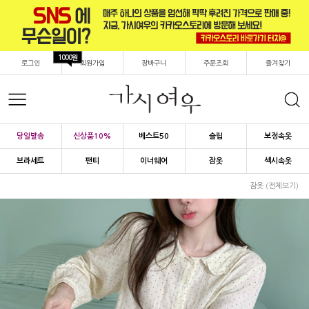
1000원
로그인
회원가입
장바구니
주문조회
즐겨찾기
당일발송
신상품10%
베스트50
슬립
보정속옷
브라세트
팬티
이너웨어
잠옷
섹시속옷
잠옷 (전체보기)