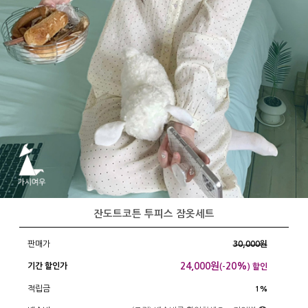
잔도트코튼 투피스 잠옷세트
판매가
30,000원
24,000
원
20%
기간 할인가
(-
) 할인
적립금
1%