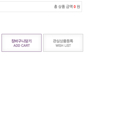
총 상품 금액
0
원