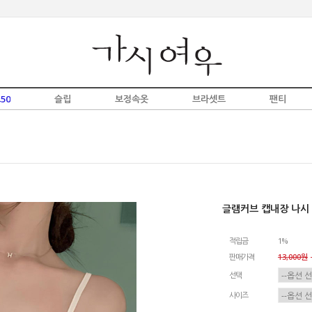
50
슬립
보정속옷
브라셋트
팬티
글램커브 캡내장 나시
적립금
1%
판매가격
13,000원
-
선택
사이즈