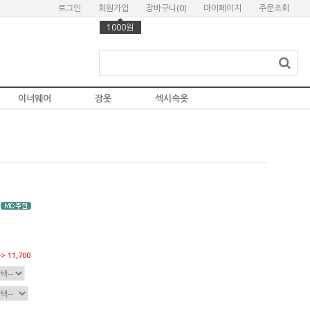
로그인
회원가입
장바구니(
0
)
마이페이지
주문조회
1000원
이너웨어
잠옷
섹시속옷
> 11,700