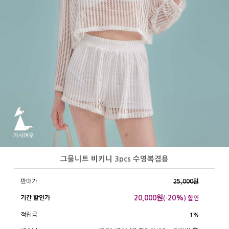
그물니트 비키니 3pcs 수영복겸용
판매가
25,000원
20,000
원
20%
기간 할인가
(-
) 할인
적립금
1%