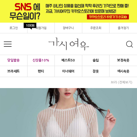
1000원
로그인
회원가입
장바구니
주문조회
즐겨찾기
당일발송
신상품10%
베스트50
슬립
보정속옷
브라세트
팬티
이너웨어
잠옷
섹시속옷
브라 (전체보기)