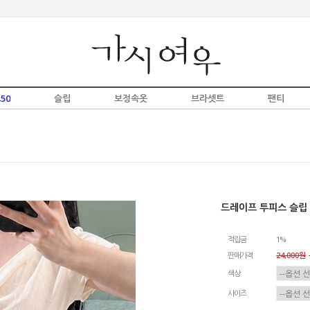
50
슬립
보정속옷
브라셋트
팬티
드레이프 투피스 슬립 
적립금
1%
판매가격
24,000원
-
색상
사이즈