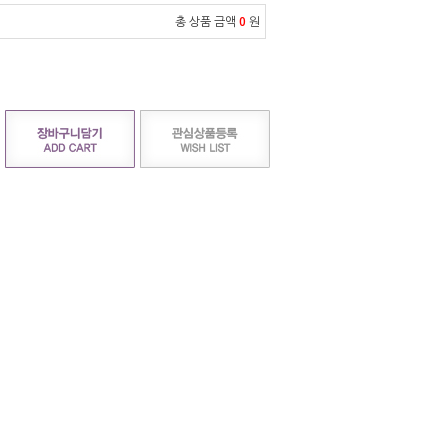
총 상품 금액
0
원