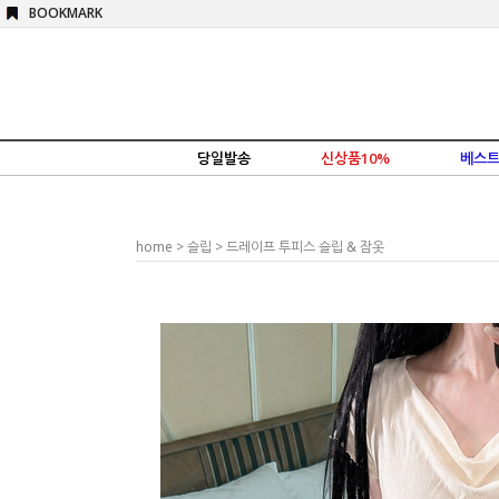
BOOKMARK
당일발송
신상품10%
베스트
home
>
슬립
> 드레이프 투피스 슬립 & 잠옷