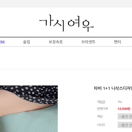
50
슬립
보정속옷
브라셋트
팬티
타비 1+1 니삭스디자
적립금
1%
판매가격
12,500원
-
색상
사이즈