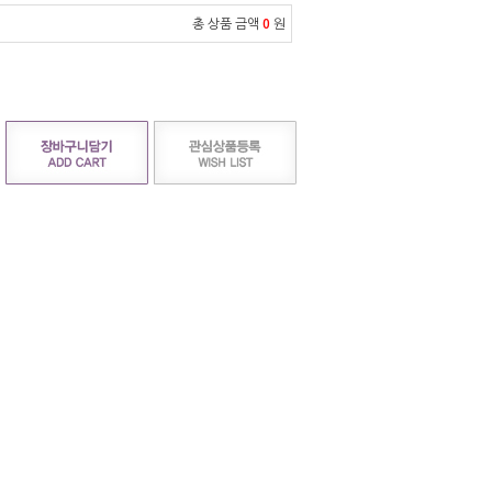
총 상품 금액
0
원