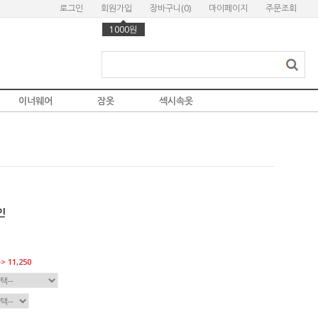
로그인
회원가입
장바구니(
0
)
마이페이지
주문조회
1000원
이너웨어
잠옷
섹시속옷
인
> 11,250