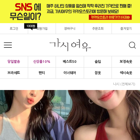
1000원
로그인
회원가입
장바구니
주문조회
즐겨찾기
당일발송
신상품10%
베스트50
슬립
보정속옷
브라세트
팬티
이너웨어
잠옷
섹시속옷
나시 (전체보기)