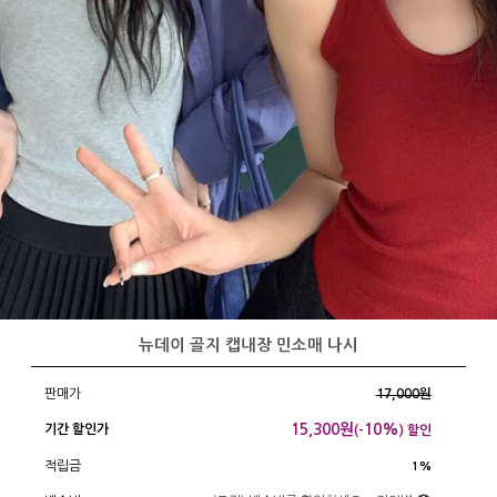
뉴데이 골지 캡내장 민소매 나시
판매가
17,000원
15,300
원
10%
기간 할인가
(-
) 할인
적립금
1%