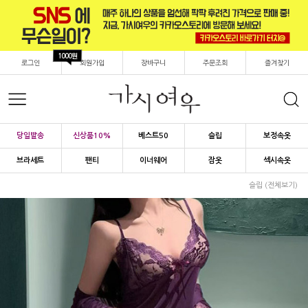
1000원
로그인
회원가입
장바구니
주문조회
즐겨찾기
당일발송
신상품10%
베스트50
슬립
보정속옷
브라세트
팬티
이너웨어
잠옷
섹시속옷
슬립 (전체보기)