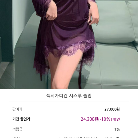
섹시가디건 시스루 슬립
판매가
27,000원
24,300
원
10%
기간 할인가
(-
) 할인
적립금
1%