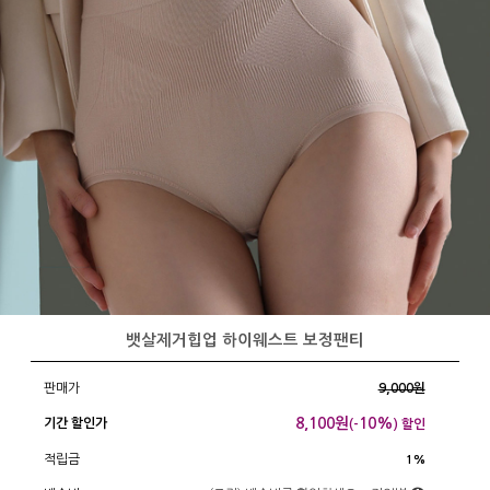
뱃살제거힙업 하이웨스트 보정팬티
판매가
9,000원
8,100
원
10%
기간 할인가
(-
) 할인
적립금
1%