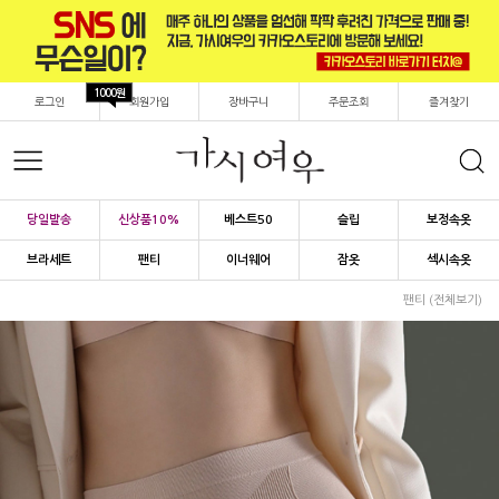
1000원
로그인
회원가입
장바구니
주문조회
즐겨찾기
당일발송
신상품10%
베스트50
슬립
보정속옷
브라세트
팬티
이너웨어
잠옷
섹시속옷
팬티 (전체보기)