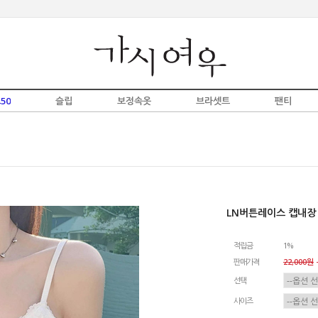
50
슬립
보정속옷
브라셋트
팬티
LN버튼레이스 캡내장
적립금
1%
판매가격
22,000원
-
선택
사이즈