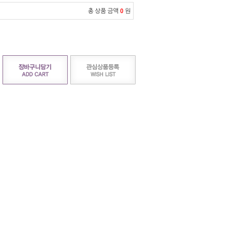
총 상품 금액
0
원