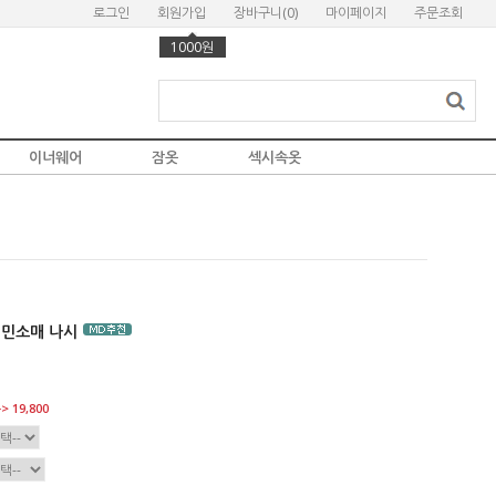
로그인
회원가입
장바구니(
0
)
마이페이지
주문조회
1000원
이너웨어
잠옷
섹시속옷
 민소매 나시
> 19,800