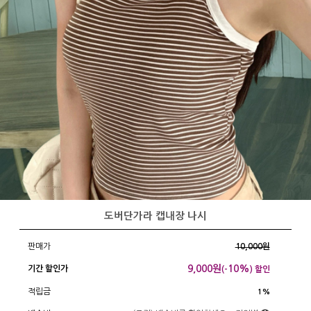
도버단가라 캡내장 나시
판매가
10,000원
9,000
원
10%
기간 할인가
(-
) 할인
적립금
1%