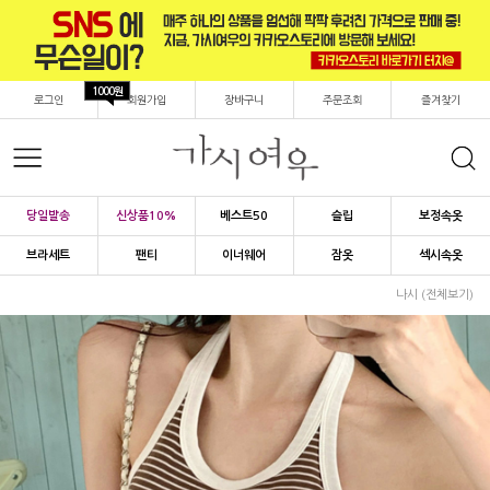
1000원
로그인
회원가입
장바구니
주문조회
즐겨찾기
당일발송
신상품10%
베스트50
슬립
보정속옷
브라세트
팬티
이너웨어
잠옷
섹시속옷
나시 (전체보기)