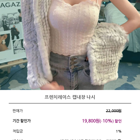
프렌치레이스 캡내장 나시
판매가
22,000원
19,800
원
10%
기간 할인가
(-
) 할인
적립금
1%