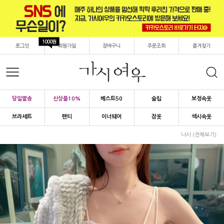
1000원
로그인
회원가입
장바구니
주문조회
즐겨찾기
당일발송
신상품10%
베스트50
슬립
보정속옷
브라세트
팬티
이너웨어
잠옷
섹시속옷
나시 (전체보기)