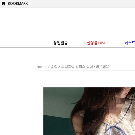
BOOKMARK
당일발송
신상품10%
베스트
home
>
슬립
> 루엘프릴 원피스 슬립 / 잠옷겸용