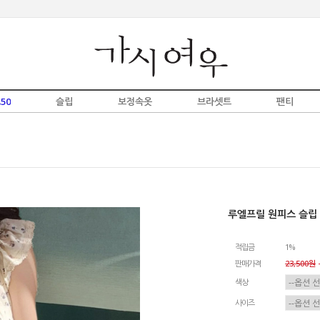
50
슬립
보정속옷
브라셋트
팬티
루엘프릴 원피스 슬립 
적립금
1%
판매가격
23,500원
-
색상
사이즈