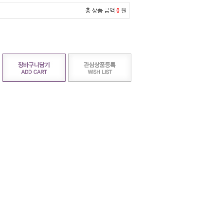
총 상품 금액
0
원