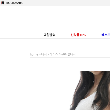
BOOKMARK
당일발송
신상품10%
베스트
home
>
나시
> 레이스 아쿠아 캡나시