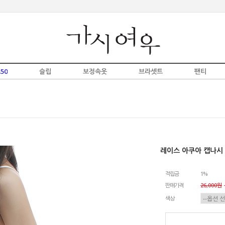
50
슬립
보정속옷
브라셋트
팬티
레이스 아쿠아 캡나시
적립금
1%
판매가격
26,000원
-
색상