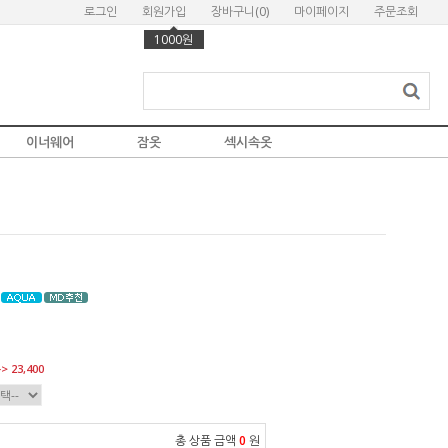
로그인
회원가입
장바구니(
0
)
마이페이지
주문조회
1000원
이너웨어
잠옷
섹시속옷
> 23,400
총 상품 금액
0
원