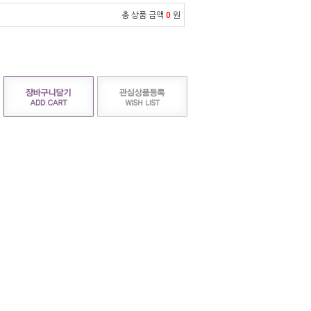
총 상품 금액
0
원