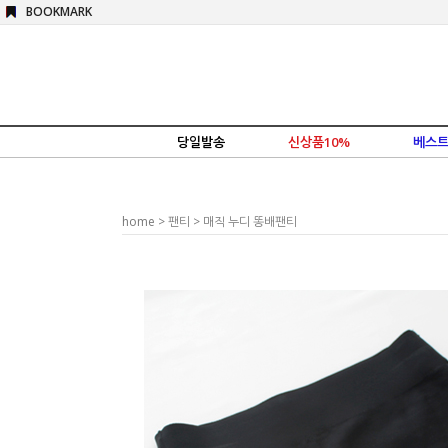
BOOKMARK
당일발송
신상품10%
베스트
home
>
팬티
> 매직 누디 똥배팬티