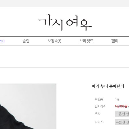
50
슬립
보정속옷
브라셋트
팬티
매직 누디 똥배팬티
적립금
1%
판매가격
13,990원
-
색상
사이즈