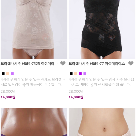
브라캡나시 런닝브라7325 여성메리야스
브라캡나시 런닝브라77 여성메리야스
■
■
■
■
■
■
■
4계절 편하게 입을 수 있는 쟈가드 브라캡나
4계절 편하게 입을 수 있는 망사 자수 브라캡
시로 밀착감이 좋아 활동성이 우수합니다.
나시로 비침이 많아 섹시함을 더해 줍니다.
28,000원
28,000원
14,000원
14,000원