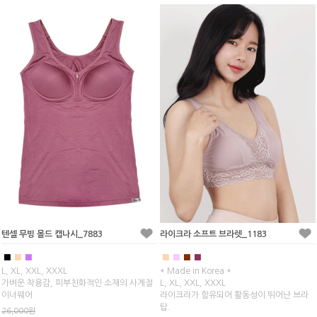
텐셀 무빙 몰드 캡나시_7883
라이크라 소프트 브라렛_1183
■
■
■
■
■
■
■
L, XL, XXL, XXXL
* Made in Korea *
가벼운 착용감, 피부친화적인 소재의 사계절
L, XL, XXL, XXXL
이너웨어
라이크라가 함유되어 활동성이 뛰어난 브라
탑.
26,000원