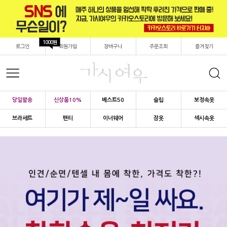
1000원
로그인
회원가입
장바구니
주문조회
즐겨찾기
당일발송
신상품10%
베스트50
슬립
보정속옷
브라세트
팬티
이너웨어
잠옷
섹시속옷