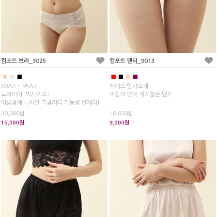
컴포트 브라_3025
컴포트 팬티_9013
■
■
■
■
■
■
■
80AB ~ 95AB
레이스 망사소재
노와이어, 빅사이즈!
비침이 있어 섹시함은 덤!!
여름철에 특화된 고퀄리티 기능성 란제리!
30,000원
18,000원
15,000원
9,000원