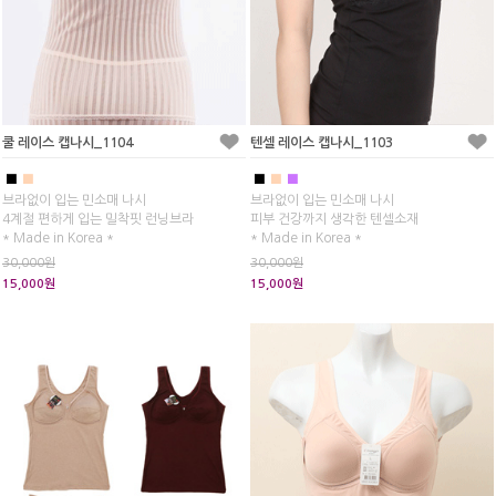
쿨 레이스 캡나시_1104
텐셀 레이스 캡나시_1103
■
■
■
■
■
브라없이 입는 민소매 나시
브라없이 입는 민소매 나시
4계절 편하게 입는 밀착핏 런닝브라
피부 건강까지 생각한 텐셀소재
* Made in Korea *
* Made in Korea *
30,000원
30,000원
15,000원
15,000원