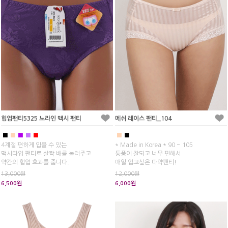
힙업팬티5325 노라인 맥시 팬티
메쉬 레이스 팬티_104
■
■
■
■
■
■
■
4계절 편하게 입을 수 있는
* Made in Korea * 90 ~ 105
맥시타입 팬티로 살짝 배를 눌러주고
통풍이 잘되고 너무 편해서
약간의 힙업 효과를 줍니다.
매일 입고싶은 마약팬티!
13,000원
12,000원
6,500원
6,000원