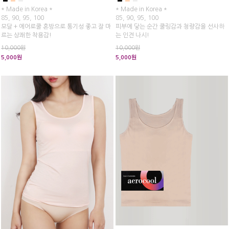
* Made in Korea *
* Made in Korea *
85, 90, 95, 100
85, 90, 95, 100
모달 + 에어로쿨 혼방으로 통기성 좋고 잘 마
피부에 닿는 순간 쿨링감과 청량감을 선사하
르는 상쾌한 착용감!
는 인견 나시!
에어x즘 대신 추천드립니다.
에어x즘 대신 추천드립니다.
10,000원
10,000원
5,000원
5,000원