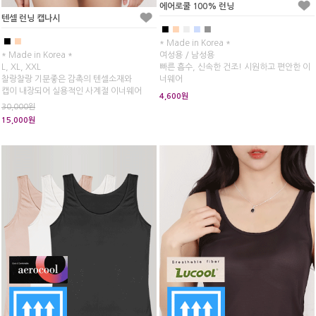
에어로쿨 100% 런닝
텐셀 런닝 캡나시
■
■
■
■
■
■
■
* Made in Korea *
* Made in Korea *
여성용 / 남성용
L, XL, XXL
빠른 흡수, 신속한 건조! 시원하고 편안한 이
찰랑찰랑 기분좋은 감촉의 텐셀소재와
너웨어
캡이 내장되어 실용적인 사계절 이너웨어
에어x즘 대신 추천드립니다.
4,600원
30,000원
15,000원