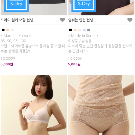
드라이 실키 모달 런닝
숨쉬는 인견 런닝
■
■
■
■
■
■
■
■
* Made in Korea *
* Made in Korea *
85, 90, 95, 100
여성용 / 남성용
모달 + 에어로쿨 혼방으로 통기성 좋고 잘 마
피부에 닿는 순간 쿨링감과 청량감을 선사하
르는 상쾌한 착용감!
는 인견 나시!
에어x즘 대신 추천드립니다.
에어x즘 대신 추천드립니다.
10,000원
10,000원
5,000원
5,000원