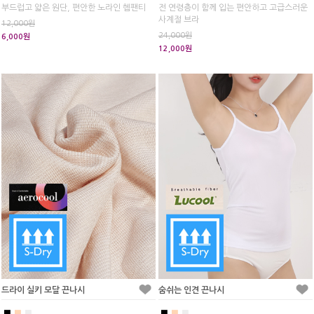
부드럽고 얇은 원단, 편안한 노라인 헴팬티
전 연령층이 함께 입는 편안하고 고급스러운
사계절 브라
12,000원
24,000원
6,000원
12,000원
드라이 실키 모달 끈나시
숨쉬는 인견 끈나시
■
■
■
■
■
■