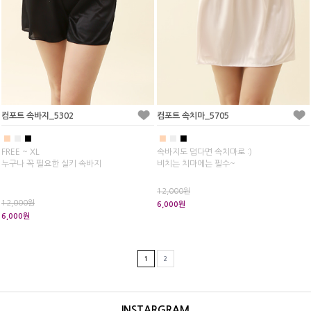
컴포트 속바지_5302
컴포트 속치마_5705
■
■
■
■
■
■
FREE ~ XL
속바지도 덥다면 속치마로 :)
누구나 꼭 필요한 실키 속바지
비치는 치마에는 필수~
12,000원
12,000원
6,000원
6,000원
1
2
INSTARGRAM