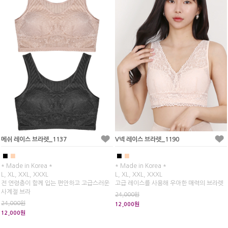
메쉬 레이스 브라렛_1137
V넥 레이스 브라렛_1190
■
■
■
■
* Made in Korea *
* Made in Korea *
L, XL, XXL, XXXL
L, XL, XXL, XXXL
전 연령층이 함께 입는 편안하고 고급스러운
고급 레이스를 사용해 우아한 매력의 브라렛
사계절 브라
24,000원
24,000원
12,000원
12,000원