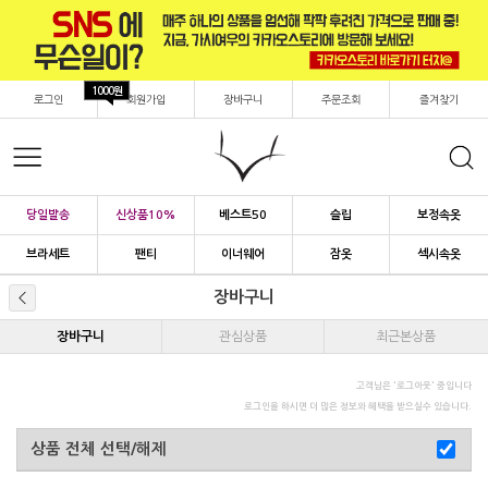
1000원
로그인
회원가입
장바구니
주문조회
즐겨찾기
당일발송
신상품10%
베스트50
슬립
보정속옷
브라세트
팬티
이너웨어
잠옷
섹시속옷
장바구니
장바구니
관심상품
최근본상품
고객님은 '
로그아웃
' 중입니다
로그인을 하시면 더 많은 정보와 혜택을 받으실수 있습니다.
상품 전체 선택/해제