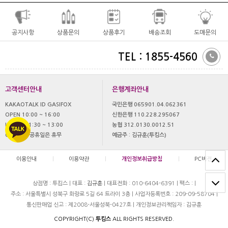
공지사항
상품문의
상품후기
배송조회
도매문의
TEL : 1855-4560
고객센터안내
은행계좌안내
KAKAOTALK ID GASIFOX
국민은행 065901.04.062361
OPEN 10:00 ~ 16:00
신한은행 110.228.295067
LUNCH 11:30 ~ 13:00
농협 312.0130.0012.51
OFF 토,일 공휴일은 휴무
예금주 : 김규훈(투킴스)
이용안내
|
이용약관
|
개인정보취급방침
|
PC버젼
상점명 : 투킴스
|
대표 :
김규훈
|
대표전화 : 010-6404-6391
|
팩스 :
|
주소 : 서울특별시 성북구 화랑로 5길 64 트라이 3층
|
사업자등록번호 : 209-09-58704
|
통신판매업 신고 : 제2008-서울성북-0427호
|
개인정보관리책임자 : 김규훈
COPYRIGHT(C)
투킴스
ALL RIGHTS RESERVED.