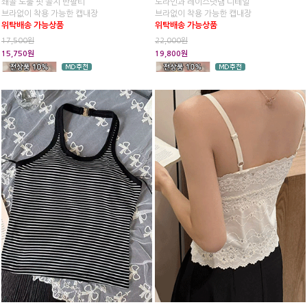
쇄골 노출 핏 골지 반팔티
노라인과 레이스덧댐 디테일
브라없이 착용 가능한 캡내장
브라없이 착용 가능한 캡내장
위탁배송 가능상품
위탁배송 가능상품
17,500원
22,000원
15,750원
19,800원