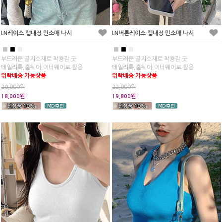
LN레이스 캡내장 민소매 나시
LN버튼레이스 캡내장 민소매 나시
■
■
■
■
■
■
부드러운 골지소재로 착용감 굿
부드러운 골지소재로 착용감 굿
데일리룩,홈웨어,이너웨어로 활용
데일리룩,홈웨어,이너웨어로 활용
위탁배송 가능상품
위탁배송 가능상품
20,000원
22,000원
18,000원
19,800원