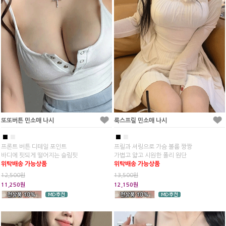
또또버튼 민소매 나시
룩스프릴 민소매 나시
■
■
■
■
프론트 버튼 디테일 포인트
프릴과 셔링으로 가슴 볼륨 짱짱
바디에 핏되게 떨어지는 슬림핏
가볍고 얇고 시원한 폴리 원단
위탁배송 가능상품
위탁배송 가능상품
12,500원
13,500원
11,250원
12,150원