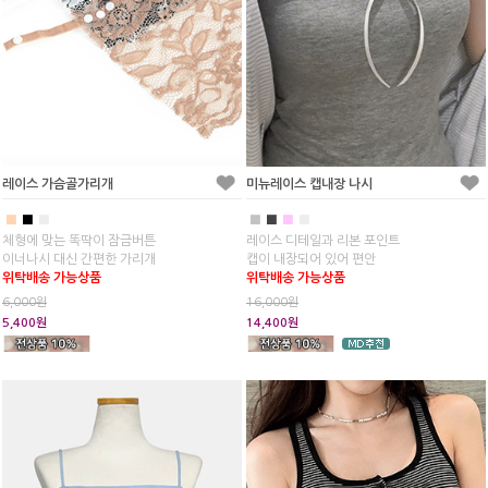
레이스 가슴골가리개
미뉴레이스 캡내장 나시
■
■
■
■
■
■
■
체형에 맞는 똑딱이 잠금버튼
레이스 디테일과 리본 포인트
이너나시 대신 간편한 가리개
캡이 내장되어 있어 편안
위탁배송 가능상품
위탁배송 가능상품
6,000원
16,000원
5,400원
14,400원