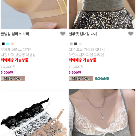
쿨냉감 심리스 브라
실루엣 캡내장 나시
■
■
■
■
■
■
무봉제 심리스 디자인
짧은 크롭 기장의 캡나시
시원하고 청량함 착용감
자연스럽게 파인 등라인
위탁배송 가능상품
위탁배송 가능상품
10,000원
11,000원
9,000원
9,900원