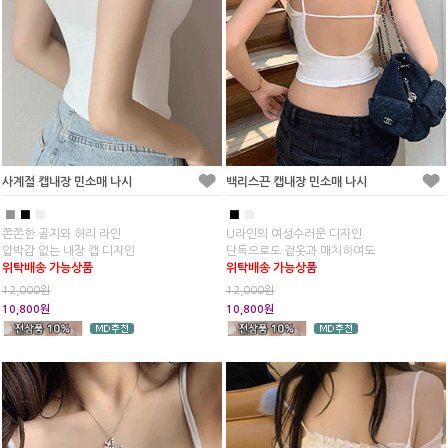
사계절 캡내장 민소매 나시
백리스끈 캡내장 민소매 나시
■
■
■
■
■
쫀쫀한 골지와 허리 라인
U라인의 여성수러운 디자인
압박감 없는 내장 캡 디자인
단독으로도 겉옷과 매치하여도
위탁배송 가능상품
위탁배송 가능상품
12,000원
12,000원
10,800원
10,800원