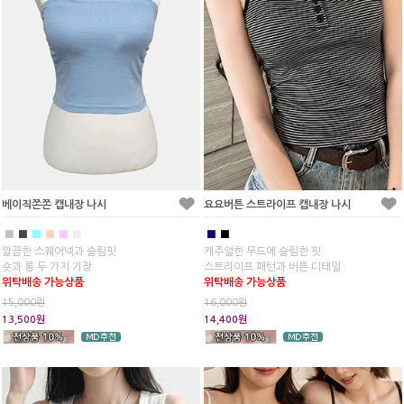
베이직쫀쫀 캡내장 나시
요요버튼 스트라이프 캡내장 나시
■
■
■
■
■
■
■
■
깔끔한 스퀘어넥과 슬림핏
캐주얼한 무드에 슬림한 핏
숏과 롱 두 가지 기장
스트라이프 패턴과 버튼 디테일
위탁배송 가능상품
위탁배송 가능상품
15,000원
16,000원
13,500원
14,400원