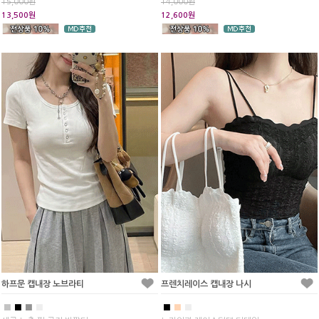
15,000원
14,000원
13,500원
12,600원
하프문 캡내장 노브라티
프렌치레이스 캡내장 나시
■
■
■
■
■
■
■