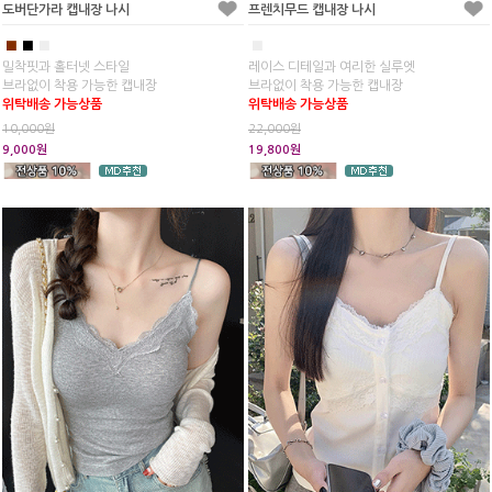
도버단가라 캡내장 나시
프렌치무드 캡내장 나시
■
■
■
■
밀착핏과 홀터넷 스타일
레이스 디테일과 여리한 실루엣
브라없이 착용 가능한 캡내장
브라없이 착용 가능한 캡내장
위탁배송 가능상품
위탁배송 가능상품
10,000원
22,000원
9,000원
19,800원