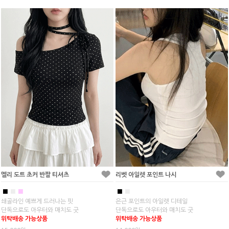
멜리 도트 초커 반팔 티셔츠
리벳 아일렛 포인트 나시
■
■
■
■
■
쇄골라인 예쁘게 드러나는 핏
은근 포인트의 아일렛 디테일
단독으로도 아우터와 매치도 굿
단독으로도 아우터와 매치도 굿
위탁배송 가능상품
위탁배송 가능상품