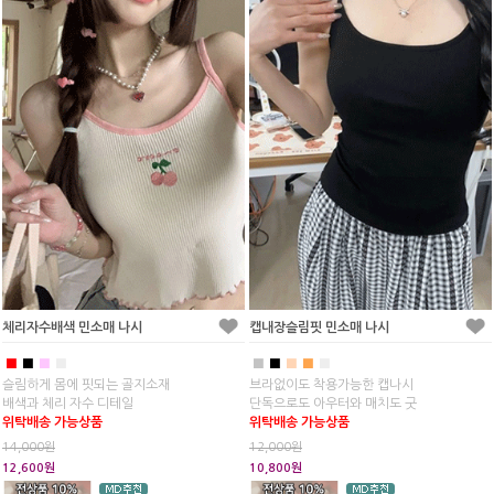
체리자수배색 민소매 나시
캡내장슬림핏 민소매 나시
■
■
■
■
■
■
■
■
■
슬림하게 몸에 핏되는 골지소재
브라없이도 착용가능한 캡나시
배색과 체리 자수 디테일
단독으로도 아우터와 매치도 굿
위탁배송 가능상품
위탁배송 가능상품
14,000원
12,000원
12,600원
10,800원