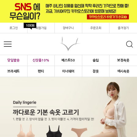
1000원
로그인
회원가입
장바구니
주문조회
즐겨찾기
당일발송
신상품10%
베스트50
슬립
보정속옷
브라세트
팬티
이너웨어
잠옷
섹시속옷