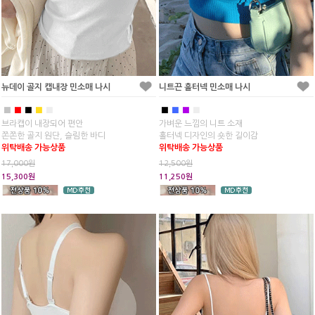
뉴데이 골지 캡내장 민소매 나시
니트끈 홀터넥 민소매 나시
■
■
■
■
■
■
■
■
■
브라캡이 내장되어 편안
가벼운 느낌의 니트 소재
쫀쫀한 골지 원단, 슬림한 바디
홀터넥 디자인의 숏한 길이감
위탁배송 가능상품
위탁배송 가능상품
17,000원
12,500원
15,300원
11,250원