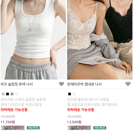
리즈 슬림핏 유넥 나시
란제리코어 캡내장 나시
■
■
■
■
■
■
부드러운 소재의 슬림한 실루엣
잔잔한 플라워 레이스 디테일
유넥 디자인으로 자연스럽게
캡내장으로 단독으로도 매치해서도
위탁배송 가능상품
위탁배송 가능상품
13,000원
15,000원
11,700원
13,500원