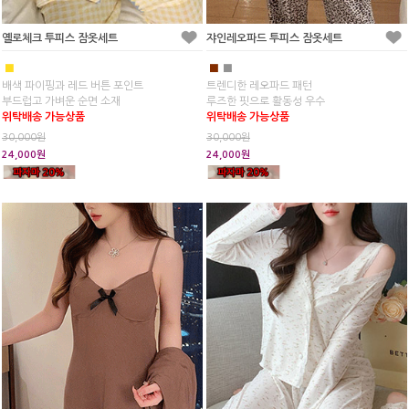
옐로체크 투피스 잠옷세트
쟈인레오파드 투피스 잠옷세트
■
■
■
배색 파이핑과 레드 버튼 포인트
트렌디한 레오파드 패턴
부드럽고 가벼운 순면 소재
루즈한 핏으로 활동성 우수
위탁배송 가능상품
위탁배송 가능상품
30,000원
30,000원
24,000원
24,000원