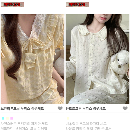
브린리본프릴 투피스 잠옷세트
잔도트코튼 투피스 잠옷세트
■
■
■
■
자연스러운 분위기의 파자마 세트
내추럴한 무드의 파자마 세트
체크패턴, 넥레이스, 프릴 디테일
라운드 카라 디테일, 가벼운 코튼