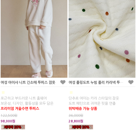
여성 아이샤 니트 긴소매 투피스 잠옷
여성 롤링도트 누빔 폴리 카라넥 투피스 잠옷
■
■
포근하고 부드러운 니트 홈웨어
단추로 여미는 카라 스타일의 잠옷
보온성, 디자인, 활동성을 모두 담은
도트 패턴으로 귀여운 핏을 연출
프리미엄 겨울수면 투피스
위탁배송 가능 상품
122,500원
36,000원
98,000원
28,800원