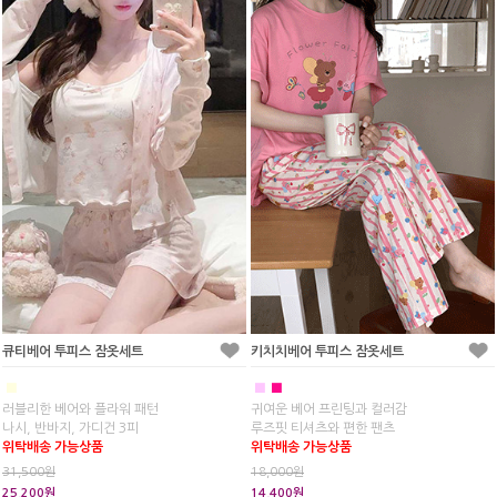
큐티베어 투피스 잠옷세트
키치치베어 투피스 잠옷세트
■
■
■
러블리한 베어와 플라워 패턴
귀여운 베어 프린팅과 컬러감
나시, 반바지, 가디건 3피
루즈핏 티셔츠와 편한 팬츠
위탁배송 가능상품
위탁배송 가능상품
31,500원
18,000원
25,200원
14,400원