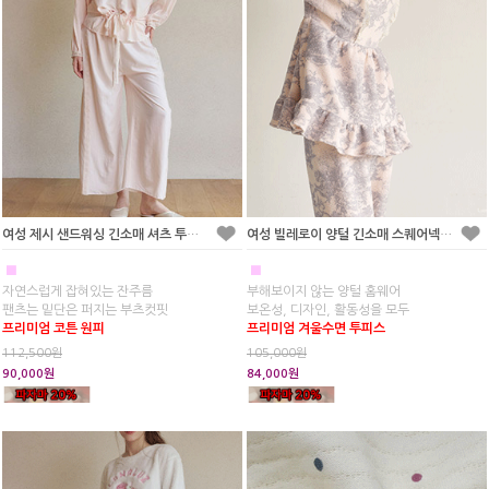
여성 제시 샌드워싱 긴소매 셔츠 투피스 잠옷
여성 빌레로이 양털 긴소매 스퀘어넥 투피스 잠옷
■
■
자연스럽게 잡혀있는 잔주름
부해보이지 않는 양털 홈웨어
팬츠는 밑단은 퍼지는 부츠컷핏
보온성, 디자인, 활동성을 모두
프리미엄 코튼 원피
프리미엄 겨울수면 투피스
112,500원
105,000원
90,000원
84,000원