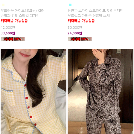
■
■
부드러운 아이보리(크림) 컬러
잔잔한 스카이 스트라이프 & 리본패턴
반팔과 긴팔 스타일 디자인
부드럽고 가벼운 면혼방 소재
위탁배송 가능상품
위탁배송 가능상품
42,000원
30,000원
33,600원
24,000원