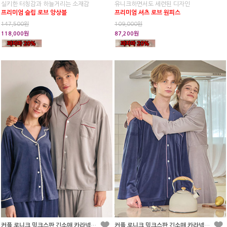
실키한 터칭감과 하늘거리는 소재감
유니크하면서도 세련된 디자인
프리미엄 슬립 로브 앙상블
프리미엄 셔츠 로브 원피스
147,500원
109,000원
118,000원
87,200원
커플 로니크 밍크스판 긴소매 카라넥 투피스 잠옷(2C)
커플 로니크 밍크스판 긴소매 카라넥 원피스 잠옷(2C)