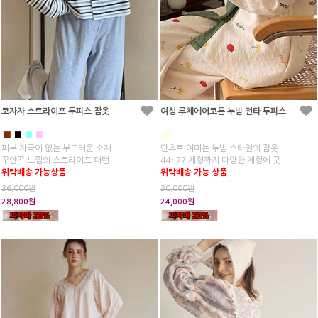
코자자 스트라이프 투피스 잠옷
여성 루체에어코튼 누빔 전타 투피스 잠옷
■
■
■
■
■
피부 자극이 없는 부드러운 소재
단추로 여미는 누빔 스타일의 잠옷
꾸안꾸 느낌의 스트라이프 패턴
44~77 체형까지 다양한 체형에 굿
위탁배송 가능상품
위탁배송 가능 상품
36,000원
30,000원
28,800원
24,000원