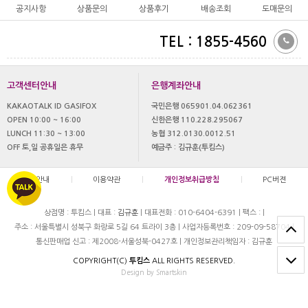
공지사항
상품문의
상품후기
배송조회
도매문의
TEL : 1855-4560
고객센터안내
은행계좌안내
KAKAOTALK ID GASIFOX
국민은행 065901.04.062361
OPEN 10:00 ~ 16:00
신한은행 110.228.295067
LUNCH 11:30 ~ 13:00
농협 312.0130.0012.51
OFF 토,일 공휴일은 휴무
예금주 : 김규훈(투킴스)
이용안내
|
이용약관
|
개인정보취급방침
|
PC버젼
상점명 : 투킴스
|
대표 :
김규훈
|
대표전화 : 010-6404-6391
|
팩스 :
|
주소 : 서울특별시 성북구 화랑로 5길 64 트라이 3층
|
사업자등록번호 : 209-09-58704
|
통신판매업 신고 : 제2008-서울성북-0427호
|
개인정보관리책임자 : 김규훈
COPYRIGHT(C)
투킴스
ALL RIGHTS RESERVED.