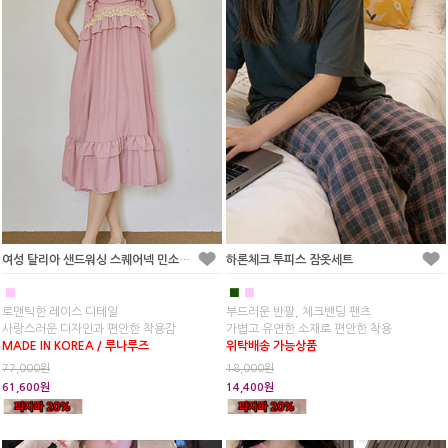
여성 탈리아 샌드워싱 스퀘어넥 민소매 원피스 잠옷
하론체크 투피스 잠옷세트
■
■
■
로맨틱한 레이스 디테일
부드러운 반팔, 체크밴딩 팬츠
사랑스러운 디자인과 편안한 착용감
가볍고 유연한 소재로 편안한 착용
MADE IN KOREA / 루나루즈
위탁배송 가능상품
77,000원
18,000원
61,600원
14,400원