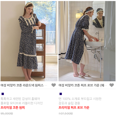
여성 비앙카 코튼 라운드넥 원피스 잠옷
여성 비앙카 코튼 퍼프 로브 가운 (헤어밴드포함)
■
■
톡톡하고 세련된 감성의 홈웨어
면 100% 소재로 부드럽고 시원한
폴로럴 모티브로 러블리한 디자인
잠옷과 슬립 겸용
프리미엄 코튼 원피
프리미엄 퍼프 로브 가운
95,000원
107,500원