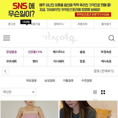
1000원
로그인
회원가입
장바구니
주문조회
즐겨찾기
당일발송
신상품10%
베스트50
슬립
보정속옷
브라세트
팬티
이너웨어
잠옷
섹시속옷
잠옷 (전체보기)
여성잠옷
남성잠옷
커플잠옷
수면잠옷