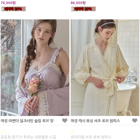
76,000원
86,000원
여성 라벤더 실크샤틴 슬립 로브 앙상블 세트
여성 캐시 워싱 셔츠 로브 원피스
■
■
은은한 윤기가 흐르는 네츄럴한 느낌
프리미엄 셔츠 로브 원피스