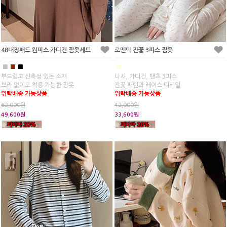
48내장패드 원피스 가디건 잠옷세트
로맨틱 잔꽃 3피스 잠옷
■
■
■
■
부드럽고 신축성 있는 소재
나시, 가디건, 팬츠 3피스
브라 없이도 착용 가능한 잠옷
잔꽃 패턴과 레이스 디테일
위탁배송 가능상품
위탁배송 가능상품
62,000원
42,000원
49,600원
33,600원