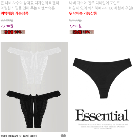
큰 나비 자수와 삼각꽃 디자인의 티팬티
나비 자수와 진주 디테일이 포인트
아찔한 느낌을 전해 주는 이벤트속옷
비침이 있어 섹시하며 44~66 체형에 추천!!
위탁배송 가능상품
위탁배송 가능상품
8,100원
8,100원
7,290원
7,290원
파티 메드리 밑트임 팬티