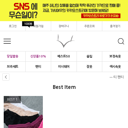
1000원
로그인
회원가입
장바구니
주문조회
즐겨찾기
당일발송
신상품10%
베스트50
슬립
보정속옷
브라세트
팬티
이너웨어
잠옷
섹시속옷
ㅡ 티 팬티
Best Item
1
BEST