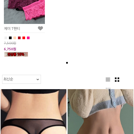
제미 T팬티
■
■
■
■
■
■
7,500원
6,750원