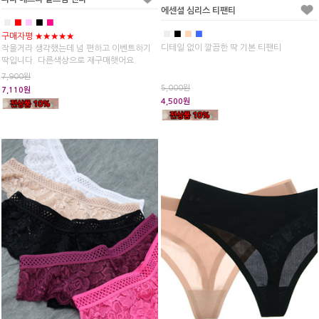
에센셜 심리스 티팬티
■
■
■
■
■
■
■
■
■
구매자평 ★★★★★
디테일 없이 깔끔한 딱 기본 티팬티
작을거라 생각했는데 넘 편하고 이벤트하기
딱입니다. 다른색상으로 재구매햇어요.
7,900원
5,000원
7,110원
4,500원