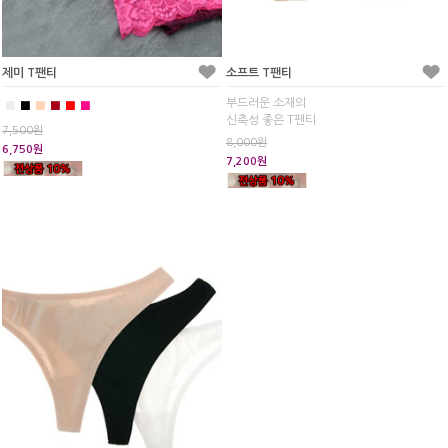
제미 T팬티
소프트 T팬티
부드러운 소재의
■
■
■
■
■
■
신축성 좋은 T팬티
7,500원
8,000원
6,750원
7,200원