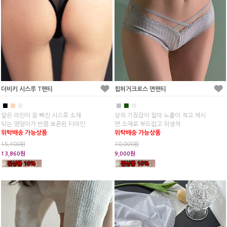
더비키 시스루 T팬티
힙허거크로스 면팬티
■
■
■
■
■
■
앞은 라인이 잘 빠진 시스루 소재
상하 기장감이 짧아 노출이 적고 섹시
뒤는 엉덩이가 반쯤 오픈된 티라인
면 소재로 부드럽고 위생적
위탁배송 가능상품
위탁배송 가능상품
15,400원
10,000원
13,860원
9,000원