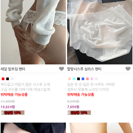
레알 밑트임 팬티
팔랑시스루 심리스 팬티
■
■
■
■
■
■
■
■
■
■
부드럽고 비침이 많은 시스루 소재
입은 듯 안 입은 듯 너무도 가벼운
고급 자수를 더해 더욱 여성스럽게
접착식 무봉제 노라인 디자인
위탁배송 가능상품
위탁배송 가능상품
11,800원
8,500원
10,620원
7,650원