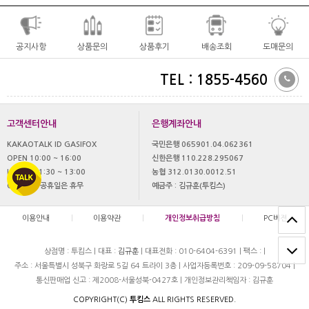
공지사항
상품문의
상품후기
배송조회
도매문의
TEL : 1855-4560
고객센터안내
은행계좌안내
KAKAOTALK ID GASIFOX
국민은행 065901.04.062361
OPEN 10:00 ~ 16:00
신한은행 110.228.295067
LUNCH 11:30 ~ 13:00
농협 312.0130.0012.51
OFF 토,일 공휴일은 휴무
예금주 : 김규훈(투킴스)
이용안내
|
이용약관
|
개인정보취급방침
|
PC버젼
상점명 : 투킴스
|
대표 :
김규훈
|
대표전화 : 010-6404-6391
|
팩스 :
|
주소 : 서울특별시 성북구 화랑로 5길 64 트라이 3층
|
사업자등록번호 : 209-09-58704
|
통신판매업 신고 : 제2008-서울성북-0427호
|
개인정보관리책임자 : 김규훈
COPYRIGHT(C)
투킴스
ALL RIGHTS RESERVED.