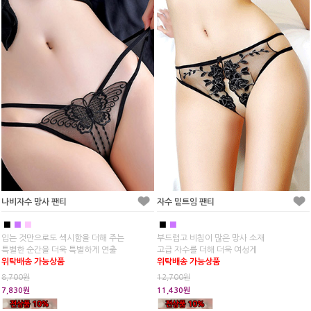
나비자수 망사 팬티
자수 밑트임 팬티
■
■
■
■
■
입는 것만으로도 섹시함을 더해 주는
부드럽고 비침이 많은 망사 소재
특별한 순간을 더욱 특별하게 연출
고급 자수를 더해 더욱 여성게
위탁배송 가능상품
위탁배송 가능상품
8,700원
12,700원
7,830원
11,430원