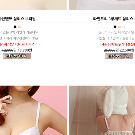
하단밴드 심리스 브라탑
라인프리 3장세트 심리스
■
■
■
■
■
고 넓은 U넥 라인과 기본패드
심리스 노라인 디자인의 탱
견 소재라 피부건강에도 좋은
가슴둘레 조절이 가능한 3단
2가지 색상 / 3가지 사이즈
44~66체형/위탁배송상
12,000
원
10,800원
25,000
원
22,500원