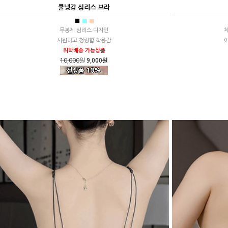
쿨냉감 심리스 브라
■
■
■
무봉제 심리스 디자인
시원하고 청량함 착용감
위탁배송 가능상품
10,000
원
9,000원