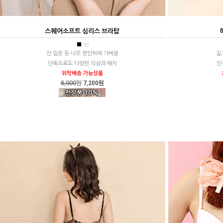
스퀘어소프트 심리스 브라탑
■
■
안 입은 듯 너무 편안하며 가벼운
깊
단독으로도 다양한 의상과 매치
인
위탁배송 가능상품
8,000
원
7,200원