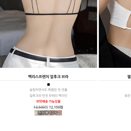
백리스프렌치 앞후크 브라
젤
■
슬림하면서도 특별한 핏 연출
앞후크와 반전 뒷태의 백라인
등은
위탁배송 가능상품
13,500
원
12,150원