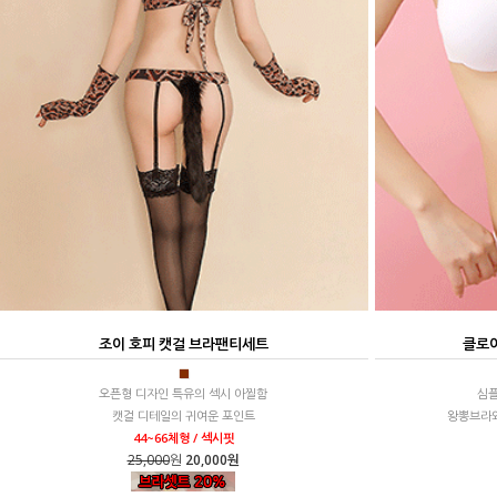
조이 호피 캣걸 브라팬티세트
클로
■
오픈형 디자인 특유의 섹시 아찔함
심플
캣걸 디테일의 귀여운 포인트
왕뽕브라와
44~66체형 / 섹시핏
25,000
원
20,000원