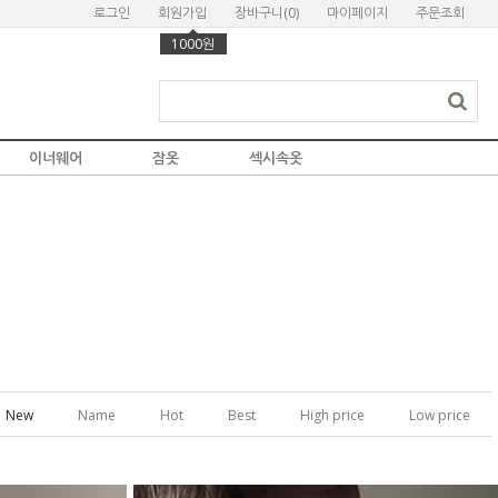
로그인
회원가입
장바구니(
0
)
마이페이지
주문조회
1000원
이너웨어
잠옷
섹시속옷
New
Name
Hot
Best
High price
Low price