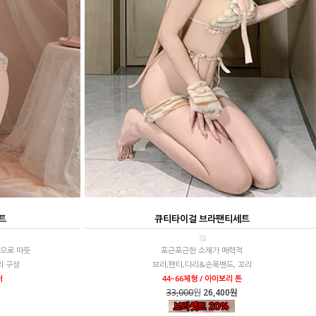
트
큐티타이걸 브라팬티세트
■
으로 따뜻
포근포근한 소재가 매력적
리 구성
브라,팬티,다리&손목밴드, 꼬리
러
44~66체형 / 아이보리 톤
33,000
원
26,400원