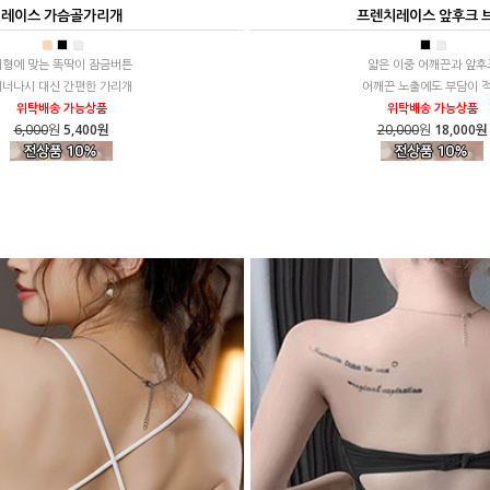
레이스 가슴골가리개
프렌치레이스 앞후크 
■
■
■
■
■
체형에 맞는 똑딱이 잠금버튼
얇은 이중 어깨끈과 앞후
이너나시 대신 간편한 가리개
어깨끈 노출에도 부담이 
위탁배송 가능상품
위탁배송 가능상품
6,000
원
5,400원
20,000
원
18,000원