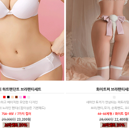
이 하트팬던트 브라팬티세트
화이트퍼 브라팬티세
■
■
■
■
■
■
■
■
하고 베이직한 모던한 디자인
새하얀 토끼가 연상되는 퍼트리밍
 노라인 팬티(C컵이상은 기본패드)
브라,팬티,모자, 손목밴드, 꼬
75A~85F / 7가지 컬러
44~66체형 / 화이트 컬
29,000
원
23,200원
28,000
원
22,400원