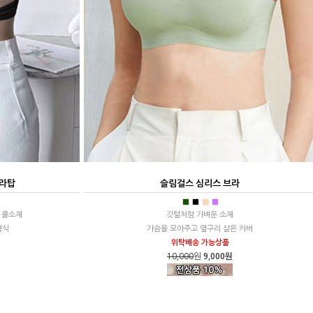
브라탑
슬림걸스 심리스 브라
■
■
■
■
 쿨소재
깃털처럼 가벼운 소재
형식
가슴을 모아주고 옆구리 살은 커버
위탁배송 가능상품
10,000
원
9,000원