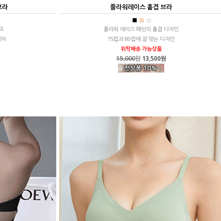
브라
플라워레이스 홑겹 브라
■
■
■
크
플라워 레이스 패턴의 홑겹 디자인
적어
75컵과 80컵에 잘 맞는 디자인
위탁배송 가능상품
15,000
원
13,500원