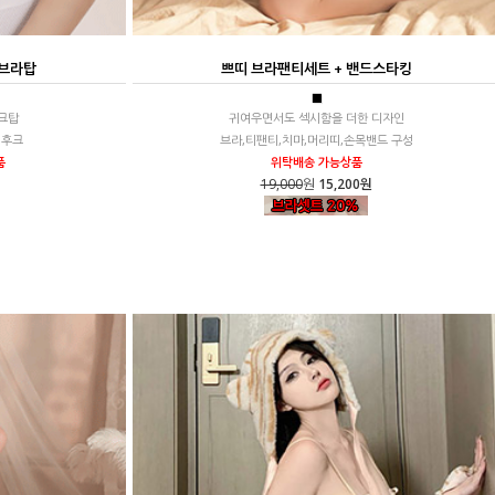
 브라탑
쁘띠 브라팬티세트 + 밴드스타킹
■
크탑
귀여우면서도 섹시함을 더한 디자인
 후크
브라,티팬티,치마,머리띠,손목밴드 구성
품
위탁배송 가능상품
19,000
원
15,200원