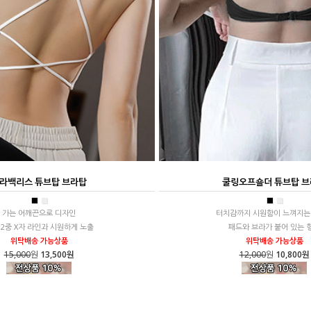
라백리스 튜브탑 브라탑
쿨링오프숄더 튜브탑 
■
■
■
■
가는 어깨끈으로 디자인
터치감까지 시원함이 느껴지는
 2중 X자 라인과 시원하게 노출
패드와 브라가 붙어 있는 
위탁배송 가능상품
위탁배송 가능상품
15,000
원
13,500원
12,000
원
10,800원