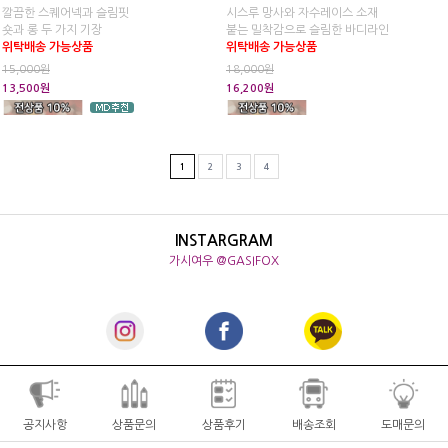
깔끔한 스퀘어넥과 슬림핏
시스루 망사와 자수레이스 소재
숏과 롱 두 가지 기장
붙는 밀착감으로 슬림한 바디라인
위탁배송 가능상품
위탁배송 가능상품
15,000원
18,000원
13,500원
16,200원
1
2
3
4
INSTARGRAM
가시여우 @GASIFOX
공지사항
상품문의
상품후기
배송조회
도매문의