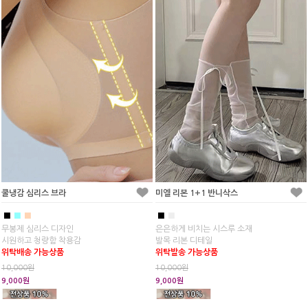
쿨냉감 심리스 브라
미엘 리본 1+1 반니삭스
■
■
■
■
■
무봉제 심리스 디자인
은은하게 비치는 시스루 소재
시원하고 청량함 착용감
발목 리본 디테일
위탁배송 가능상품
위탁발송 가능상품
10,000원
10,000원
9,000원
9,000원