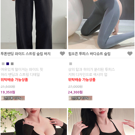
투톤밴딩 와이드 스트링 슬립 바지
힙오픈 투피스 바디슈트 슬립
■
■
■
■
여유있게 떨이저는 와이드 핏
상의 탑과 하의가 분리된 투피스
허리 밴딩과 스트링 디테일
지퍼 디자인으로 섹시미 업
위탁배송 가능상품
위탁배송 가능상품
21,500원
27,000원
19,350원
24,300원