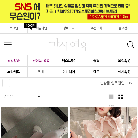
1000원
로그인
회원가입
장바구니
주문조회
즐겨찾기
당일발송
신상품10%
베스트50
슬립
보정속옷
브라세트
팬티
이너웨어
잠옷
섹시속옷
신상품 일주일만 10%