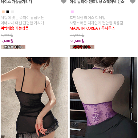
레이스 가슴골가리개
여성 탈리아 샌드워싱 스퀘어넥 민소매 원피스 잠옷
■
■
■
■
체형에 맞는 똑딱이 잠금버튼
로맨틱한 레이스 디테일
이너나시 대신 간편한 가리개
사랑스러운 디자인과 편안한 착용감
위탁배송 가능상품
MADE IN KOREA / 루나루즈
6,000원
77,000원
5,400원
61,600원