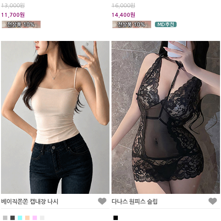
13,000원
16,000원
11,700원
14,400원
베이직쫀쫀 캡내장 나시
다나스 원피스 슬립
■
■
■
■
■
■
■