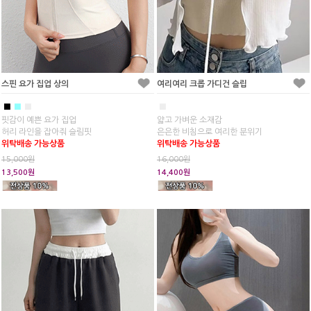
스핀 요가 집업 상의
여리여리 크롭 가디건 슬립
■
■
■
■
핏감이 예쁜 요가 집업
얇고 가벼운 소재감
허리 라인을 잡아줘 슬림핏
은은한 비침으로 여리한 분위기
위탁배송 가능상품
위탁배송 가능상품
15,000원
16,000원
13,500원
14,400원