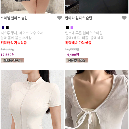
프라엘 원피스 슬립
칸타타 원피스 슬립
■
■
■
■
시스루 망사, 레이스 자수 소재
민소매 투톤 원피스 스타일
살짝 몸에 붙는 소재감
블랙+레드, 퍼플+블랙 배색
위탁배송 가능상품
위탁배송 가능상품
19,500원
16,000원
17,550원
14,400원