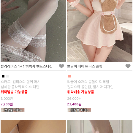
빌리레이스 1+1 허벅지 밴드스타킹
뽀글이 베어 원피스 슬립
■
■
■
스커트, 원피스와 함께 매치
뽀글이 소재의 곰돌이 디테일
섬세한 플라워 레이스 패턴
원피스와 올인원, 앞치마 디자인
위탁발송 가능상품
위탁배송 가능상품
8,000원
26,000원
7,200원
23,400원