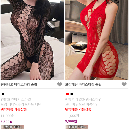
펀칭레오 바디스타킹 슬립
브이패턴 바디스타킹 슬립
■
■
■
긴팔과 긴바지 스타일
펀칭 디테일과 망사스타킹
트임 디테일과 레오파드 패턴
브이 패턴으로 매력적인
위탁배송 가능상품
위탁배송 가능상품
11,000원
11,000원
9,900원
9,900원