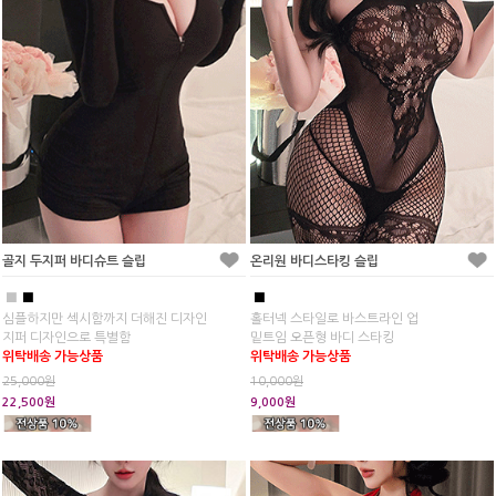
골지 두지퍼 바디슈트 슬립
온리원 바디스타킹 슬립
■
■
■
심플하지만 섹시함까지 더해진 디자인
홀터넥 스타일로 바스트라인 업
지퍼 디자인으로 특별함
밑트임 오픈형 바디 스타킹
위탁배송 가능상품
위탁배송 가능상품
25,000원
10,000원
22,500원
9,000원