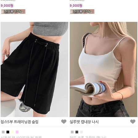
9,000원
9,000원
칩스5부 트레이닝겸 슬립
실루엣 캡내장 나시
■
■
■
■
■
■
■