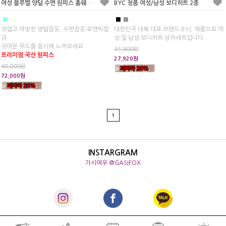
여성 블루벨 양털 수면 원피스 홈웨어(2C)
BYC 정품 여성/남성 보디히트 2종
■
■
■
■
귀엽고 아방한 양털잠옷, 수면잠옷 로맨틱함
대한민국 내복 대표 브랜드 BYC 제품으로 여
과
성 및 남성 보디히트 상하세트입니다.
귀여운 무드를 동시에 느껴보세요
34,900원
프리미엄 국산 원피스
27,920원
90,000원
72,000원
1
INSTARGRAM
가시여우 @GASIFOX