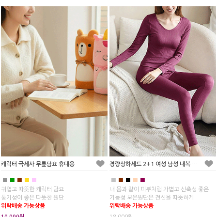
캐릭터 극세사 무릎담요 휴대용
경량상하세트 2+1 여성 남성 내복 내의
■
■
■
■
■
■
■
■
■
■
귀엽고 따뜻한 캐릭터 담요
내 몸과 같이 피부처럼 가볍고 신축성 좋은
통기성이 좋은 따뜻한 원단
기능성 보온원단은 전신을 따뜻하게
위탁배송 가능상품
위탁배송 가능상품
10,000원
18,000원