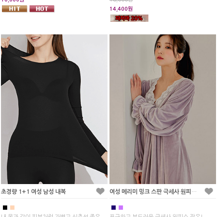
14,400원
초경량 1+1 여성 남성 내복
여성 메리미 밍크 스판 극세사 원피스 잠옷(2C)
■
■
■
■