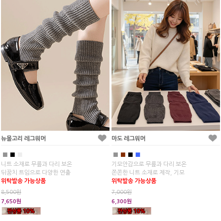
뉴몰고리 레그워머
마도 레그워머
■
■
■
■
■
■
■
니트 소재로 무릎과 다리 보온
기모안감으로 무릎과 다리 보온
뒤꿈치 트임으로 다양한 연출
쫀쫀한 니트 소재로 제작, 기모
위탁발송 가능상품
위탁발송 가능상품
8,500원
7,000원
7,650원
6,300원