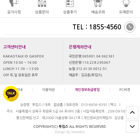
공지사항
상품문의
상품후기
배송조회
도매문의
TEL : 1855-4560
고객센터안내
은행계좌안내
KAKAOTALK ID GASIFOX
국민은행 065901.04.062361
OPEN 10:00 ~ 16:00
신한은행 110.228.295067
LUNCH 11:30 ~ 13:00
농협 312.0130.0012.51
OFF 토,일 공휴일은 휴무
예금주 : 김규훈(투킴스)
이용안내
|
이용약관
|
개인정보취급방침
|
PC버젼
상점명 : 투킴스
|
대표 :
김규훈
|
대표전화 : 010-6404-6391
|
팩스 :
|
주소 : 서울특별시 성북구 화랑로 5길 64 트라이 3층
|
사업자등록번호 : 209-09-58704
|
통신판매업 신고 : 제2008-서울성북-0427호
|
개인정보관리책임자 : 김규훈
COPYRIGHT(C)
투킴스
ALL RIGHTS RESERVED.