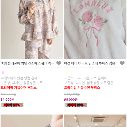
여성 빌레로이 양털 긴소매 스퀘어넥 투피스 잠옷
여성 아이샤 니트 긴소매 투피스 잠옷
■
■
부해보이지 않는 양털 홈웨어
포근하고 부드러운 니트 홈웨어
보온성, 디자인, 활동성을 모두
보온성, 디자인, 활동성을 모두 담은
프리미엄 겨울수면 투피스
프리미엄 겨울수면 투피스
105,000원
122,500원
84,000원
98,000원