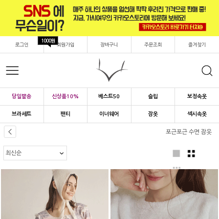
1000원
로그인
회원가입
장바구니
주문조회
즐겨찾기
당일발송
신상품10%
베스트50
슬립
보정속옷
브라세트
팬티
이너웨어
잠옷
섹시속옷
포근포근 수면 잠옷