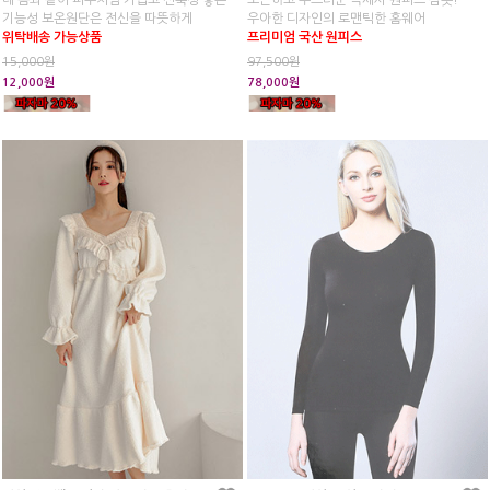
내 몸과 같이 피부처럼 가볍고 신축성 좋은
포근하고 부드러운 극세사 원피스 잠옷!
기능성 보온원단은 전신을 따뜻하게
우아한 디자인의 로맨틱한 홈웨어
위탁배송 가능상품
프리미엄 국산 원피스
15,000원
97,500원
12,000원
78,000원