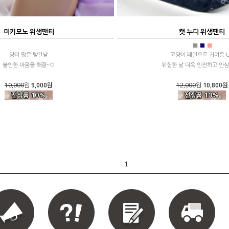
미키모노 위생팬티
캣 누디 위생팬티
■
■
■
양이 많은 빨간날
고양이 패턴으로 귀여움 
불안한 마음을 해결~♡
위험한 날 더욱 안전하고 안심
10,000
원
9,000원
12,000
원
10,800원
1