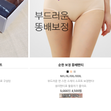
트
순한 보정 똥배팬티
■
■
■
M/L/XL/XXL/XXXL
로 구성된
부드러운 면 스판 소재의 소프트 보정팬티!
생리팬티로 활용하기 좋아요.
5,000
원
4,500원