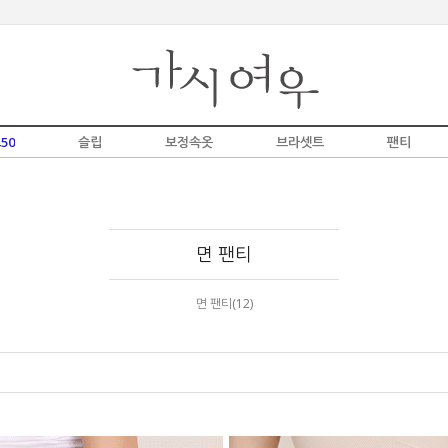
50
슬립
보정속옷
브라셋트
팬티
면 팬티
면 팬티(12)