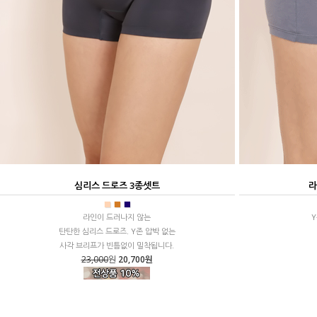
심리스 드로즈 3종셋트
라
■
■
■
라인이 드러나지 않는
Y
탄탄한 심리스 드로즈. Y존 압박 없는
사각 브리프가 빈틈없이 밀착됩니다.
23,000
원
20,700원