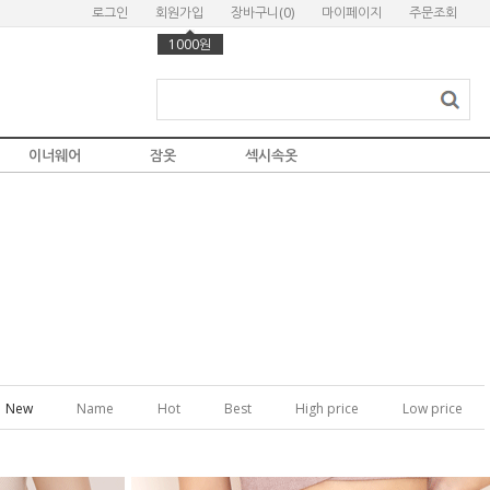
로그인
회원가입
장바구니(
0
)
마이페이지
주문조회
1000원
이너웨어
잠옷
섹시속옷
New
Name
Hot
Best
High price
Low price