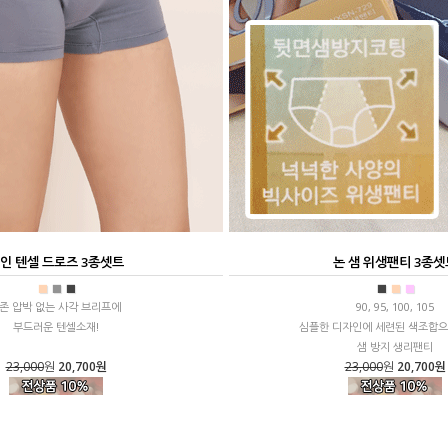
인 텐셀 드로즈 3종셋트
논 샘 위생팬티 3종셋
■
■
■
■
■
■
존 압박 없는 사각 브리프에
90, 95, 100, 105
부드러운 텐셀소재!
심플한 디자인에 세련된 색조합으
샘 방지 생리팬티
23,000
원
20,700원
23,000
원
20,700원