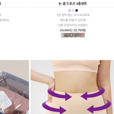
티
논 샘 드로즈 3종셋트
■
■
■
과
Y존 압박 없는 사각 브리프에
 밀착되는
패드를 덧댈 수 있도록
이중 안감처리한 위생팬티
23,000
원
20,700원