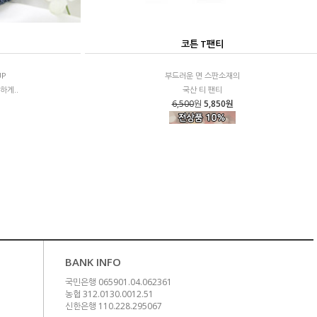
코튼 T팬티
UP
부드러운 면 스판소재의
하게..
국산 티 팬티
6,500
원
5,850원
BANK INFO
국민은행 065901.04.062361
농협 312.0130.0012.51
신한은행 110.228.295067