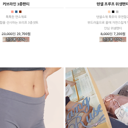
커브라인 3종팬티
텐셀 프루프 위생팬
■
■
■
■
■
■
톡톡한 면소재로
텐셀소재 특유의 유연함
함을 선사하는 브리프 3종셋트
부드러움으로 몸에 자연스럽게
안심 위생팬티
23,000
원
20,700원
8,000
원
7,200원