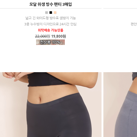
모달 위생 방수 팬티 3매입
■
■
■
넓고 긴 와이드형 방수포 샘방지 기능
3중 누수방지 디자인으로 24시간 안심
편안
위탁배송 가능상품
22,000
원
19,800원