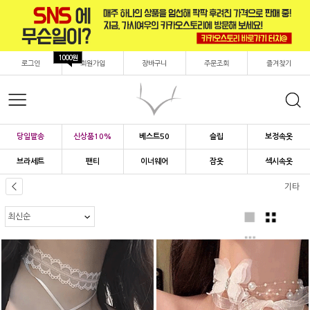
1000원
로그인
회원가입
장바구니
주문조회
즐겨찾기
당일발송
신상품10%
베스트50
슬립
보정속옷
브라세트
팬티
이너웨어
잠옷
섹시속옷
기타