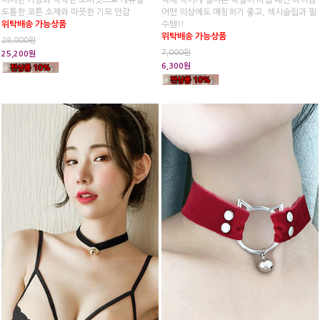
미디한 기장과 넉넉한 오버핏으로 캐쥬얼
목에 꼭끼게 걸치는 목걸이 타입 패션 아이템
도톰한 코튼 소재와 따뜻한 기모 안감
어떤 의상에도 매칭하기 좋고, 섹시슬립과 필
위탁배송 가능상품
수템!!
위탁배송 가능상품
28,000원
7,000원
25,200원
6,300원