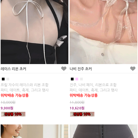
레이스 리본 초커
나비 진주 초커
■
■
■
■
■
프릴 자수의 레이스와 리본 조합
진주, 나비 패치, 리본으로 조합
파티, 데이트, 축제, 그리고 행사
파티, 데이트, 축제, 그리고 행사
위탁배송 가능상품
위탁배송 가능상품
10,000원
11,800원
9,000원
10,620원