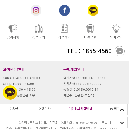
공지사항
상품문의
상품후기
배송조회
도매문의
TEL : 1855-4560
고객센터안내
은행계좌안내
KAKAOTALK ID GASIFOX
국민은행 065901.04.062361
OPEN 10:00 ~ 16:00
신한은행 110.228.295067
LUNCH 11:30 ~ 13:00
농협 312.0130.0012.51
OFF 토,일 공휴일은 휴무
예금주 : 김규훈(투킴스)
이용안내
|
이용약관
|
개인정보취급방침
|
PC버젼
상점명 : 투킴스
|
대표 :
김규훈
|
대표전화 : 010-6404-6391
|
팩스 :
|
주소 : 서울특별시 성북구 화랑로 5길 64 트라이 3층
|
사업자등록번호 : 209-09-58704
|