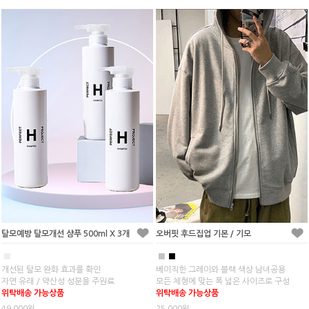
탈모예방 탈모개선 샴푸 500ml X 3개
오버핏 후드집업 기본 / 기모
■
■
■
개선된 탈모 완화 효과를 확인
베이직한 그레이와 블랙 색상 남녀공용
자연 유래 / 약산성 성분을 주원료
모든 체형에 맞는 폭 넓은 사이즈로 구성
위탁배송 가능상품
위탁배송 가능상품
49,000원
25,000원