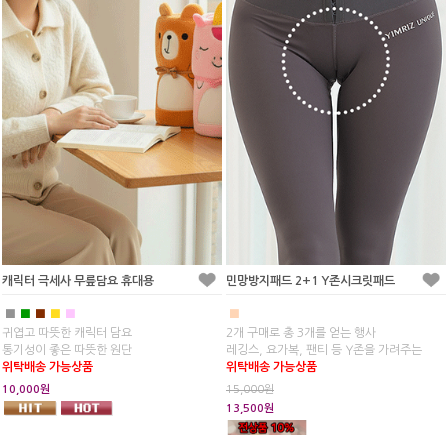
캐릭터 극세사 무릎담요 휴대용
민망방지패드 2+1 Y존시크릿패드
■
■
■
■
■
■
귀엽고 따뜻한 캐릭터 담요
2개 구매로 총 3개를 얻는 행사
통기성이 좋은 따뜻한 원단
레깅스, 요가복, 팬티 등 Y존을 가려주는
위탁배송 가능상품
위탁배송 가능상품
10,000원
15,000원
13,500원