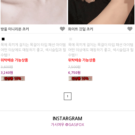
방울 미니리본 초커
화이트 깃털 초커
■
■
목에 꼭끼게 걸치는 목걸이 타입 패션 아이템
목에 꼭끼게 걸치는 목걸이 타입 패션 아이템
어떤 의상에도 매칭하기 좋고, 섹시슬립과 필
어떤 의상에도 매칭하기 좋고, 섹시슬립과 필
수템!!
수템!!
위탁배송 가능상품
위탁배송 가능상품
3,600원
7,500원
3,240원
6,750원
1
INSTARGRAM
가시여우 @GASIFOX