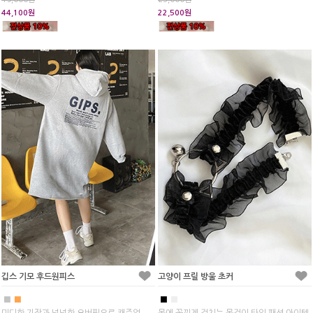
44,100원
22,500원
깁스 기모 후드원피스
고양이 프릴 방울 초커
■
■
■
■