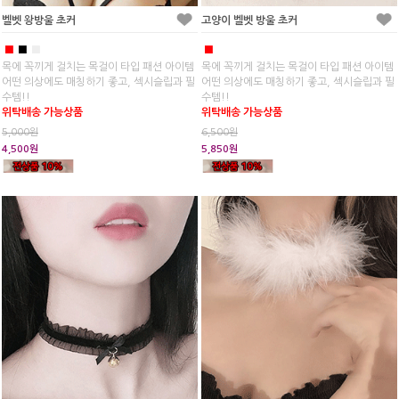
벨벳 왕방울 초커
고양이 벨벳 방울 초커
■
■
■
■
목에 꼭끼게 걸치는 목걸이 타입 패션 아이템
목에 꼭끼게 걸치는 목걸이 타입 패션 아이템
어떤 의상에도 매칭하기 좋고, 섹시슬립과 필
어떤 의상에도 매칭하기 좋고, 섹시슬립과 필
수템!!
수템!!
위탁배송 가능상품
위탁배송 가능상품
5,000원
6,500원
4,500원
5,850원