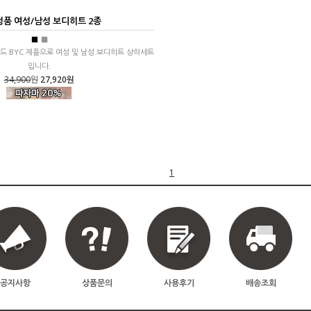
 정품 여성/남성 보디히트 2종
■
■
드 BYC 제품으로 여성 및 남성 보디히트 상하세트
입니다.
34,900
원
27,920원
1
공지사항
상품문의
사용후기
배송조회