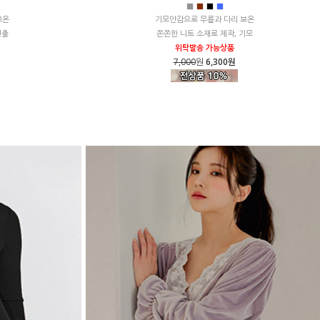
■
■
■
■
보온
기모안감으로 무릎과 다리 보온
연출
쫀쫀한 니트 소재로 제작, 기모
위탁발송 가능상품
7,000
원
6,300원