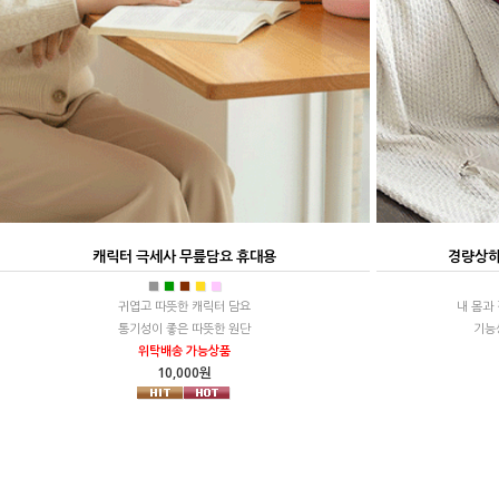
캐릭터 극세사 무릎담요 휴대용
경량상하
■
■
■
■
■
귀엽고 따뜻한 캐릭터 담요
내 몸과
통기성이 좋은 따뜻한 원단
기능
위탁배송 가능상품
10,000원