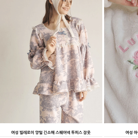
여성 빌레로이 양털 긴소매 스퀘어넥 투피스 잠옷
여성 아