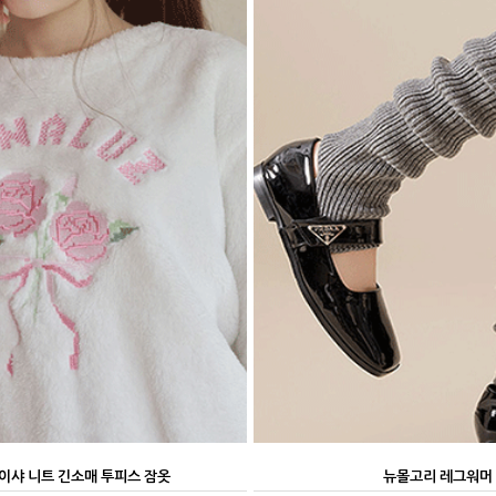
이샤 니트 긴소매 투피스 잠옷
뉴몰고리 레그워머