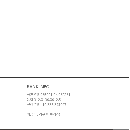
BANK INFO
국민은행 065901.04.062361
농협 312.0130.0012.51
신한은행 110.228.295067
예금주 : 김규훈(투킴스)