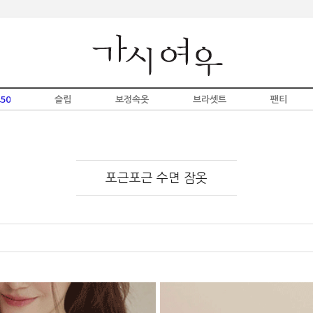
50
슬립
보정속옷
브라셋트
팬티
포근포근 수면 잠옷