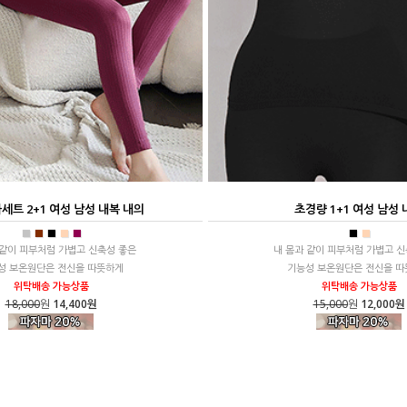
세트 2+1 여성 남성 내복 내의
초경량 1+1 여성 남성
■
■
■
■
■
■
■
 같이 피부처럼 가볍고 신축성 좋은
내 몸과 같이 피부처럼 가볍고 
성 보온원단은 전신을 따뜻하게
기능성 보온원단은 전신을 따
위탁배송 가능상품
위탁배송 가능상품
18,000
원
14,400원
15,000
원
12,000원