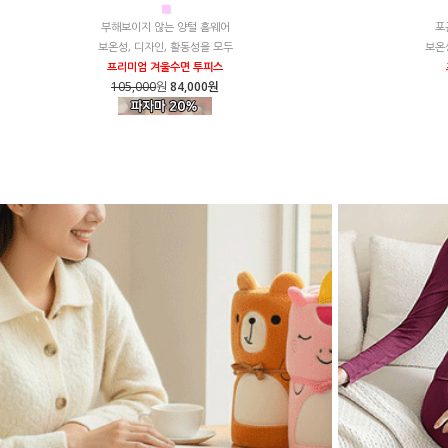
■
부해보이지 않는 양털 홈웨어
포
보온성, 디자인, 활동성을 모두
보온
프리미엄 겨울수면 투피스
105,000
원
84,000원