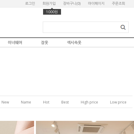
로그인
회원가입
장바구니(
0
)
마이페이지
주문조회
1000원
이너웨어
잠옷
섹시속옷
New
Name
Hot
Best
High price
Low price