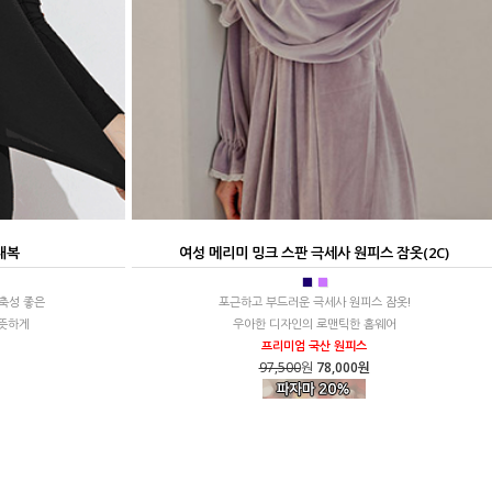
 내복
여성 메리미 밍크 스판 극세사 원피스 잠옷(2C)
■
■
신축성 좋은
포근하고 부드러운 극세사 원피스 잠옷!
뜻하게
우아한 디자인의 로맨틱한 홈웨어
프리미엄 국산 원피스
97,500
원
78,000원