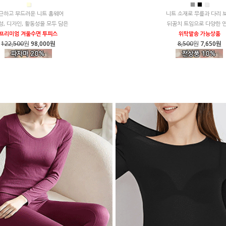
■
■
■
■
근하고 부드러운 니트 홈웨어
니트 소재로 무릎과 다리 
성, 디자인, 활동성을 모두 담은
뒤꿈치 트임으로 다양한 
프리미엄 겨울수면 투피스
위탁발송 가능상품
122,500
원
98,000원
8,500
원
7,650원