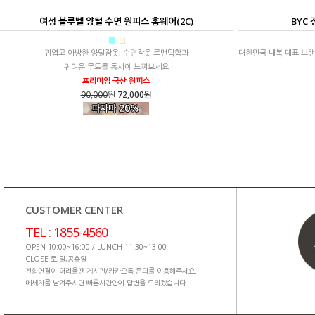
여성 블루벨 양털 수면 원피스 홈웨어(2C)
BYC
■
■
귀엽고 아방한 양털잠옷, 수면잠옷 로맨틱함과
대한민국 내복 대표 브랜
귀여운 무드를 동시에 느껴보세요
프리미엄 국산 원피스
90,000
원
72,000원
CUSTOMER CENTER
TEL : 1855-4560
OPEN 10:00~16:00 / LUNCH 11:30~13:00
CLOSE 토,일,공휴일
전화연결이 어려울땐 게시판/카카오톡 문의를 이용해주세요.
메세지를 남겨주시면 빠른시간안에 답변을 드리겠습니다.