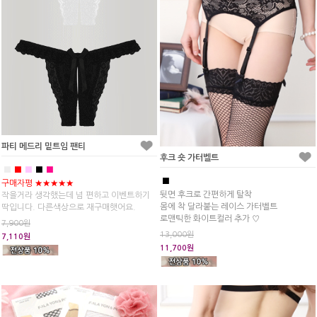
파티 메드리 밑트임 팬티
후크 숏 가터벨트
■
■
■
■
■
■
구매자평 ★★★★★
뒷면 후크로 간편하게 탈착
작을거라 생각했는데 넘 편하고 이벤트하기
몸에 착 달라붙는 레이스 가터벨트
딱입니다. 다른색상으로 재구매햇어요.
로맨틱한 화이트컬러 추가 ♡
7,900원
13,000원
7,110원
11,700원