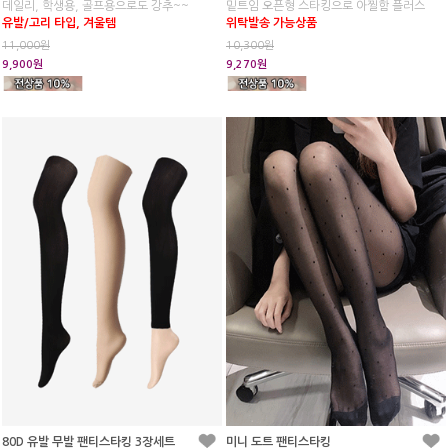
데일리, 학생용, 골프용으로도 강추~~
밑트임 오픈형 스타킹으로 아찔함 플러스
유발/고리 타입, 겨울템
위탁발송 가능상품
11,000원
10,300원
9,900원
9,270원
80D 유발 무발 팬티스타킹 3장세트
미니 도트 팬티스타킹