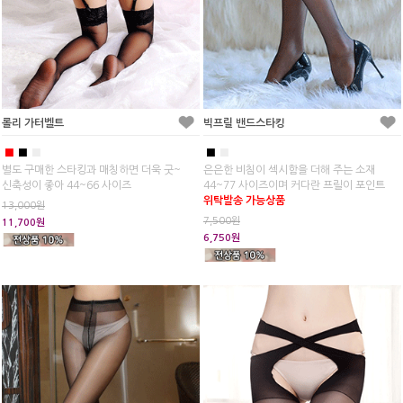
롤리 가터벨트
빅프릴 밴드스타킹
■
■
■
■
■
별도 구매한 스타킹과 매칭하면 더욱 굿~
은은한 비침이 섹시함을 더해 주는 소재
신축성이 좋아 44~66 사이즈
44~77 사이즈이며 커다란 프릴이 포인트
위탁발송 가능상품
13,000원
7,500원
11,700원
6,750원