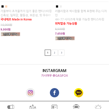
■
■
■
■
가을부터 초겨울까지 입기 좋은 팬티스타킹
러블리함과 섹시함을 함께 표현해 주는 디자
신축성, 밀착감, 활동성, 보온성, 핏 우수!!
인
국내제조 Made in Korea
44~77 사이즈에 착용 가능한 팬티스타킹
위탁발송 가능상품
10,000원
8,500원
9,000원
7,650원
1
2
3
INSTARGRAM
가시여우 @GASIFOX