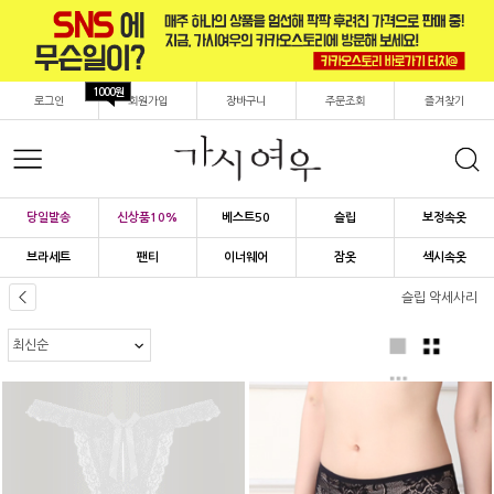
1000원
로그인
회원가입
장바구니
주문조회
즐겨찾기
당일발송
신상품10%
베스트50
슬립
보정속옷
브라세트
팬티
이너웨어
잠옷
섹시속옷
슬립 악세사리