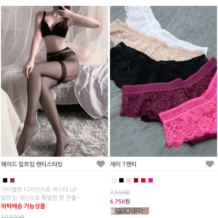
제미 T팬티
헤이드 밑트임 팬티스타킹
■
■
■
■
■
■
■
■
가터벨트 디자인으로 섹시미 UP
7,500원
밑트임 재단으로 특별한 핏 연출~
6,750원
위탁배송 가능상품
10,500원