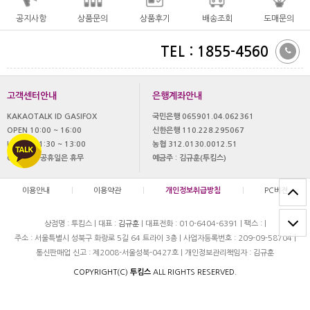
공지사항
상품문의
상품후기
배송조회
도매문의
TEL : 1855-4560
고객센터안내
은행계좌안내
KAKAOTALK ID GASIFOX
국민은행 065901.04.062361
OPEN 10:00 ~ 16:00
신한은행 110.228.295067
LUNCH 11:30 ~ 13:00
농협 312.0130.0012.51
OFF 토,일 공휴일은 휴무
예금주 : 김규훈(투킴스)
이용안내
|
이용약관
|
개인정보취급방침
|
PC버젼
상점명 : 투킴스
|
대표 :
김규훈
|
대표전화 : 010-6404-6391
|
팩스 :
|
주소 : 서울특별시 성북구 화랑로 5길 64 트라이 3층
|
사업자등록번호 : 209-09-58704
|
통신판매업 신고 : 제2008-서울성북-0427호
|
개인정보관리책임자 : 김규훈
COPYRIGHT(C)
투킴스
ALL RIGHTS RESERVED.