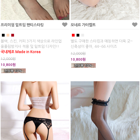
프리미엄 밑트임 팬티스타킹
모네르 가터벨트
■
■
■
■
■
■
블랙, 스킨, 커피 3가지 색상으로 라인업
별도 구매한 스타킹과 매칭하면 더욱 굿~
올풀림방지사 적용 및 밑트임 디자인!!
신축성이 좋아, 44~66 사이즈
국내제조 Made in Korea
12,000원
12,000원
10,800원
10,800원