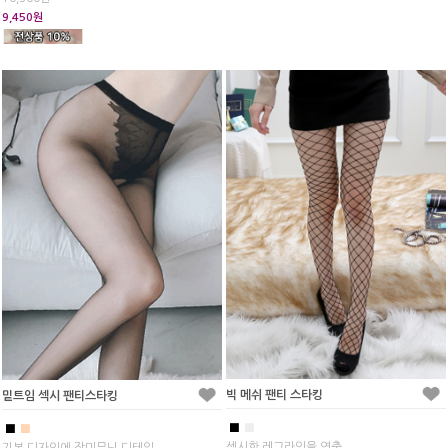
9,450원
빅 메쉬 팬티 스타킹
밑트임 섹시 팬티스타킹
■
■
■
■
섹시한 레그라인을 연출
기본 디자인에 장미무늬 디테일