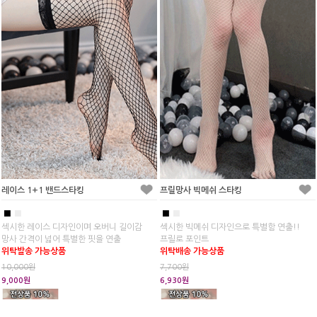
레이스 1+1 밴드스타킹
프릴망사 빅메쉬 스타킹
■
■
■
■
섹시한 레이스 디자인이며 오버니 길이감
섹시한 빅메쉬 디자인으로 특별함 연출!!
망사 간격이 넓어 특별한 핏을 연출
프릴로 포인트
위탁발송 가능상품
위탁배송 가능상품
10,000원
7,700원
9,000원
6,930원