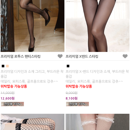
프리미엄 로투스 팬티스타킹
프리미엄 X밴드 스타킹
■
■
■
프리미엄 디자인과 소재 그리고, 부드러운 착
프리미엄 X-밴드 디자인과 소재, 부드러운 착
용감
용감
데일리, 오피스룩, 골프용으로도 강추~~
데일리, 오피스룩, 골프용으로도 강추~~
위탁발송 가능상품
위탁발송 가능상품
14,000원
9,000원
12,600원
8,100원