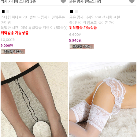
섹시 가터형 스타킹 2종
굵은 망사 밴드스타킹
■
■
■
■
스타킹 하나로 가터벨트 느낌까지 전해주는
굵은 망사 디자인으로 섹시함 표현
아이템
흘러내리지 않도록 실리콘 처리
특별한 시간, 더욱 특별함을 위한 이벤트속옷
위탁발송 가능상품
위탁발송 가능상품
6,600원
10,000원
5,940원
9,000원