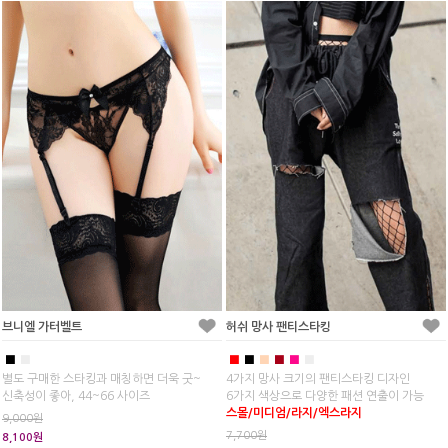
브니엘 가터벨트
허쉬 망사 팬티스타킹
■
■
■
■
■
■
■
■
별도 구매한 스타킹과 매칭하면 더욱 굿~
4가지 망사 크기의 팬티스타킹 디자인
신축성이 좋아, 44~66 사이즈
6가지 색상으로 다양한 패션 연출이 가능
스몰/미디엄/라지/엑스라지
9,000원
7,700원
8,100원